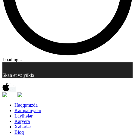
Loading...
Skan et və yüklə
Haqqımızda
Kampaniyalar
Layihələr
Karyera
Xəbərlər
Bloq