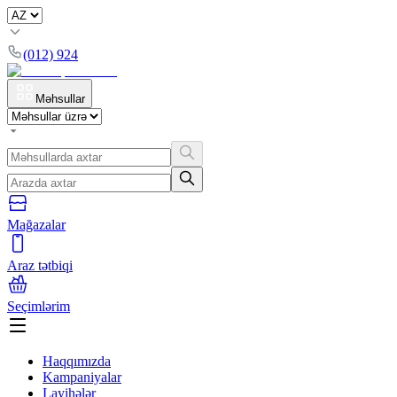
(012) 924
Məhsullar
Mağazalar
Araz tətbiqi
Seçimlərim
Haqqımızda
Kampaniyalar
Layihələr