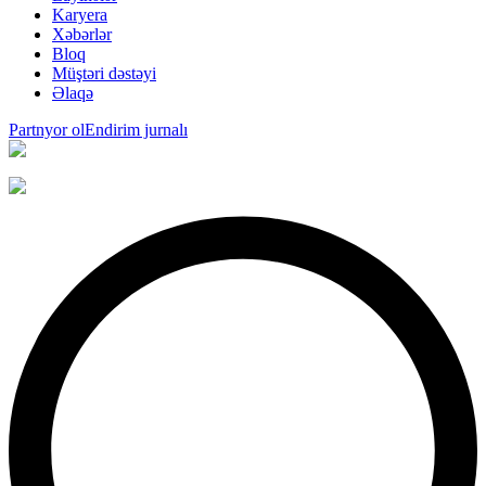
Karyera
Xəbərlər
Bloq
Müştəri dəstəyi
Əlaqə
Partnyor ol
Endirim jurnalı