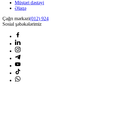
Müştəri dəstəyi
Əlaqə
Çağrı mərkəzi
(012) 924
Sosial şəbəkələrimiz