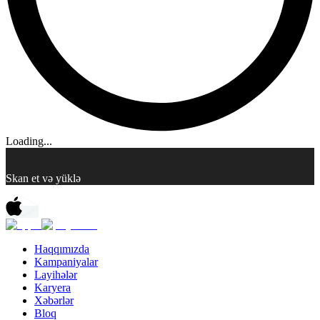
Loading...
Skan et və yüklə
Haqqımızda
Kampaniyalar
Layihələr
Karyera
Xəbərlər
Bloq