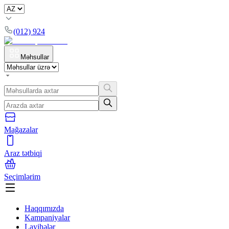
(012) 924
Məhsullar
Mağazalar
Araz tətbiqi
Seçimlərim
Haqqımızda
Kampaniyalar
Layihələr