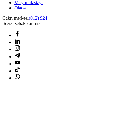
Müştəri dəstəyi
Əlaqə
Çağrı mərkəzi
(012) 924
Sosial şəbəkələrimiz