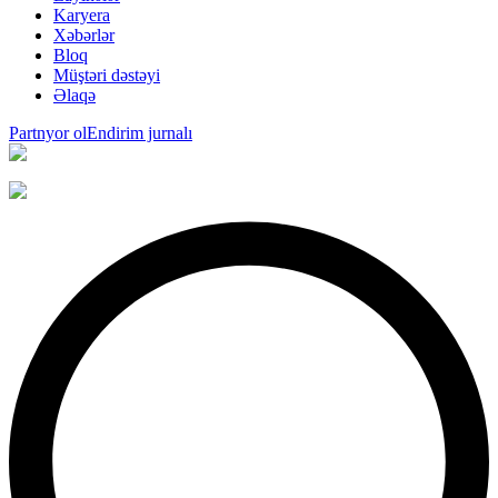
Karyera
Xəbərlər
Bloq
Müştəri dəstəyi
Əlaqə
Partnyor ol
Endirim jurnalı