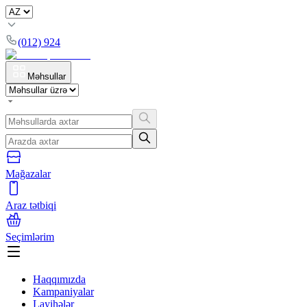
(012) 924
Məhsullar
Mağazalar
Araz tətbiqi
Seçimlərim
Haqqımızda
Kampaniyalar
Layihələr