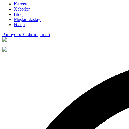
Karyera
Xəbərlər
Bloq
Müştəri dəstəyi
Əlaqə
Partnyor ol
Endirim jurnalı