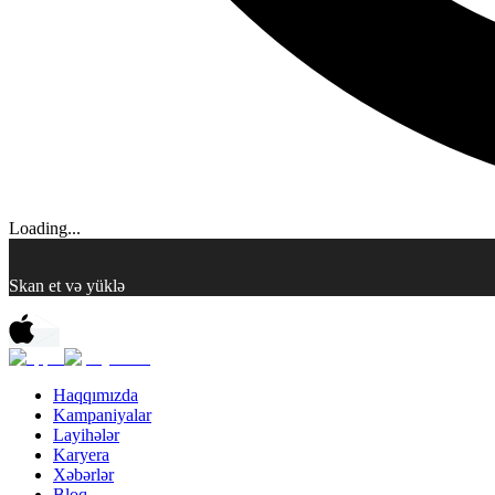
Loading...
Skan et və yüklə
Haqqımızda
Kampaniyalar
Layihələr
Karyera
Xəbərlər
Bloq