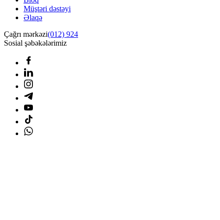
Müştəri dəstəyi
Əlaqə
Çağrı mərkəzi
(012) 924
Sosial şəbəkələrimiz