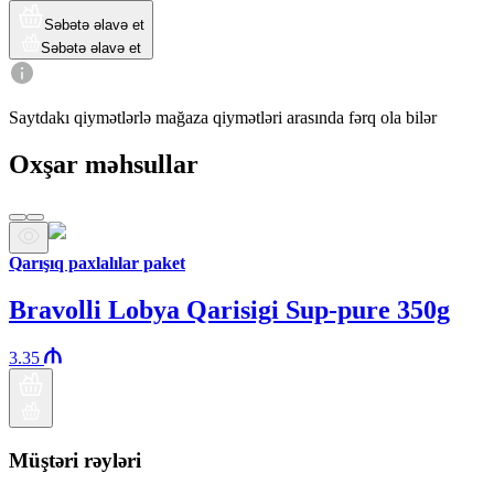
Səbətə əlavə et
Səbətə əlavə et
Saytdakı qiymətlərlə mağaza qiymətləri arasında fərq ola bilər
Oxşar məhsullar
Qarışıq paxlalılar paket
Bravolli Lobya Qarisigi Sup-pure 350g
3.35
Müştəri rəyləri