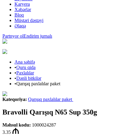
Karyera
Xəbərlər
Bloq
Müştəri dəstəyi
Əlaqə
Partnyor ol
Endirim jurnalı
Ana səhifə
•
Quru qida
•
Paxlalılar
•
Dənli bitkilər
•
Qarışıq paxlalılar paket
Kateqoriya
:
Qarışıq paxlalılar paket
Bravolli Qarışıq N65 Sup 350g
Məhsul kodu
:
1000024287
3.35