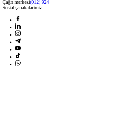
Çağrı mərkəzi
(012) 924
Sosial şəbəkələrimiz
Ana səhifə
Məhsullar