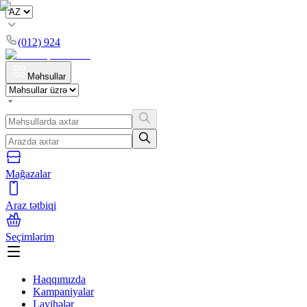
(012) 924
Məhsullar
Mağazalar
Araz tətbiqi
Seçimlərim
Haqqımızda
Kampaniyalar
Layihələr