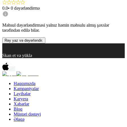
0.0
•
0
dəyərləndirmə
Məhsul dəyərləndirməsi yalnız həmin məhsulu almış şəxslər
tərəfindən edilə bilər.
Rəy yaz və dəyərləndir.
Skan et və yüklə
Haqqımızda
Kampaniyalar
Layihələr
Karyera
Xəbərlər
Bloq
Müştəri dəstəyi
Əlaqə