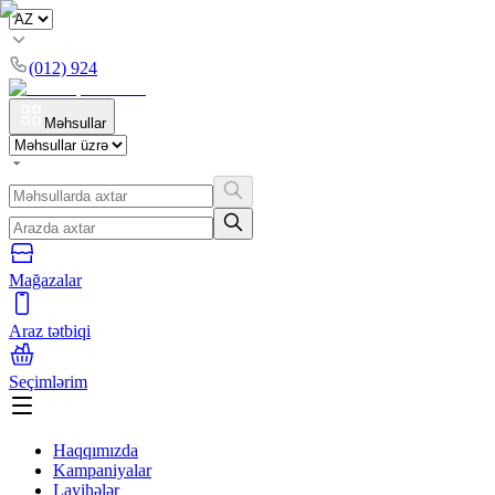
(012) 924
Məhsullar
Mağazalar
Araz tətbiqi
Seçimlərim
Haqqımızda
Kampaniyalar
Layihələr