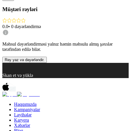
Müştəri rəyləri
0.0
•
0
dəyərləndirmə
Məhsul dəyərləndirməsi yalnız həmin məhsulu almış şəxslər
tərəfindən edilə bilər.
Rəy yaz və dəyərləndir.
Skan et və yüklə
Haqqımızda
Kampaniyalar
Layihələr
Karyera
Xəbərlər
Bloq