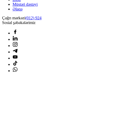
Müştəri dəstəyi
Əlaqə
Çağrı mərkəzi
(012) 924
Sosial şəbəkələrimiz