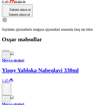
0.49
0.60
₼
Səbətə əlavə et
Səbətə əlavə et
Saytdakı qiymətlərlə mağaza qiymətləri arasında fərq ola bilər
Oxşar məhsullar
Meyvə şirələri
Yippy Yabloka Nabeqlavi 330ml
1.45
Meyvə şirələri