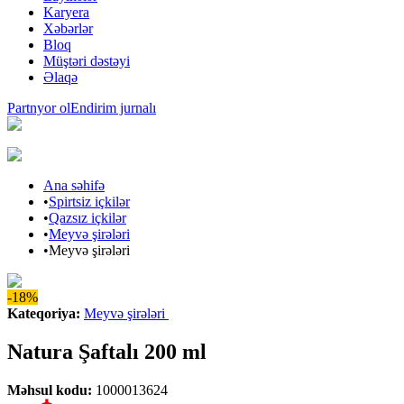
Karyera
Xəbərlər
Bloq
Müştəri dəstəyi
Əlaqə
Partnyor ol
Endirim jurnalı
Ana səhifə
•
Spirtsiz içkilər
•
Qazsız içkilər
•
Meyvə şirələri
•
Meyvə şirələri
-18%
Kateqoriya
:
Meyvə şirələri
Natura Şaftalı 200 ml
Məhsul kodu
:
1000013624