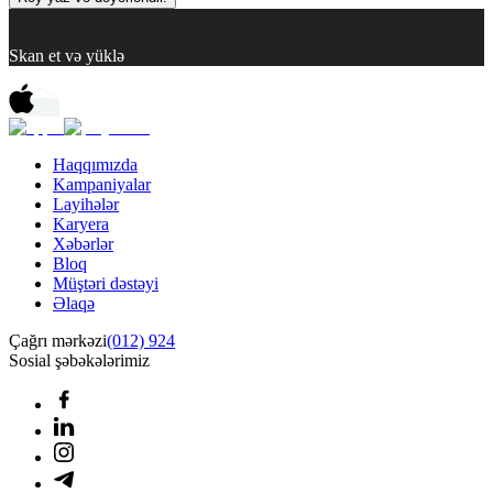
Skan et və yüklə
Haqqımızda
Kampaniyalar
Layihələr
Karyera
Xəbərlər
Bloq
Müştəri dəstəyi
Əlaqə
Çağrı mərkəzi
(012) 924
Sosial şəbəkələrimiz