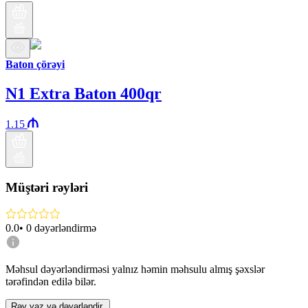
Baton çörəyi
N1 Extra Baton 400qr
1.15
Müştəri rəyləri
0.0
•
0
dəyərləndirmə
Məhsul dəyərləndirməsi yalnız həmin məhsulu almış şəxslər
tərəfindən edilə bilər.
Rəy yaz və dəyərləndir.