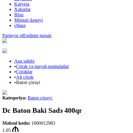
Karyera
Xəbərlər
Bloq
Müştəri dəstəyi
Əlaqə
Partnyor ol
Endirim jurnalı
Ana səhifə
•
Çörək və mayalı məmulatlar
•
Çörəklər
•
Ağ çörək
•
Baton çörəyi
Kateqoriya
:
Baton çörəyi
Dc Baton Baki Sadэ 400qr
Məhsul kodu
:
1000012983
1.05