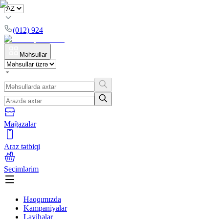
(012) 924
Məhsullar
Mağazalar
Araz tətbiqi
Seçimlərim
Haqqımızda
Kampaniyalar
Layihələr