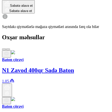
Səbətə əlavə et
Səbətə əlavə et
Saytdakı qiymətlərlə mağaza qiymətləri arasında fərq ola bilər
Oxşar məhsullar
Baton çörəyi
N1 Zavod 400qr Sadə Baton
1.05
Baton çörəyi