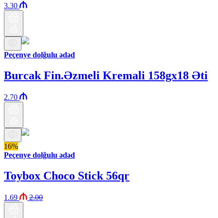
3.30
Peçenye dolğulu ədəd
Burcak Fin.Əzmeli Kremali 158gx18 Əti
2.70
16%
Peçenye dolğulu ədəd
Toybox Choco Stick 56qr
1.69
2.00