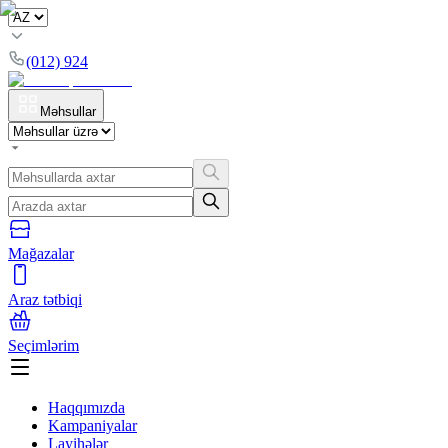
(012) 924
Məhsullar
Mağazalar
Araz tətbiqi
Seçimlərim
Haqqımızda
Kampaniyalar
Layihələr