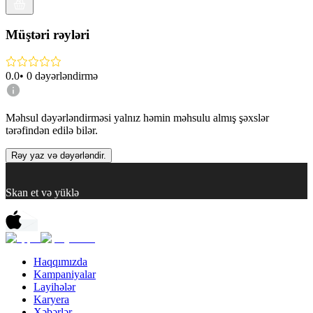
Müştəri rəyləri
0.0
•
0
dəyərləndirmə
Məhsul dəyərləndirməsi yalnız həmin məhsulu almış şəxslər
tərəfindən edilə bilər.
Rəy yaz və dəyərləndir.
Skan et və yüklə
Haqqımızda
Kampaniyalar
Layihələr
Karyera
Xəbərlər