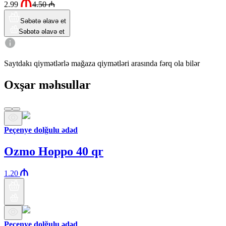
2.99
4.50
₼
Səbətə əlavə et
Səbətə əlavə et
Saytdakı qiymətlərlə mağaza qiymətləri arasında fərq ola bilər
Oxşar məhsullar
Peçenye dolğulu ədəd
Ozmo Hoppo 40 qr
1.20
Peçenye dolğulu ədəd