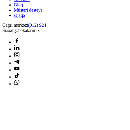
Bloq
Müştəri dəstəyi
Əlaqə
Çağrı mərkəzi
(012) 924
Sosial şəbəkələrimiz