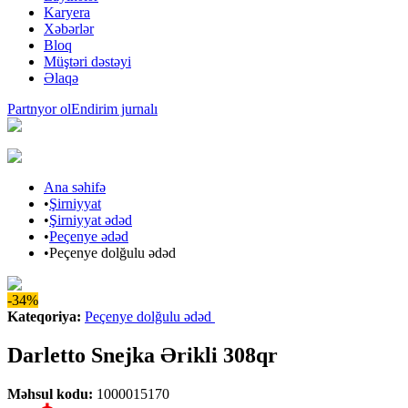
Karyera
Xəbərlər
Bloq
Müştəri dəstəyi
Əlaqə
Partnyor ol
Endirim jurnalı
Ana səhifə
•
Şirniyyat
•
Şirniyyat ədəd
•
Peçenye ədəd
•
Peçenye dolğulu ədəd
-34%
Kateqoriya
:
Peçenye dolğulu ədəd
Darletto Snejka Ərikli 308qr
Məhsul kodu
:
1000015170