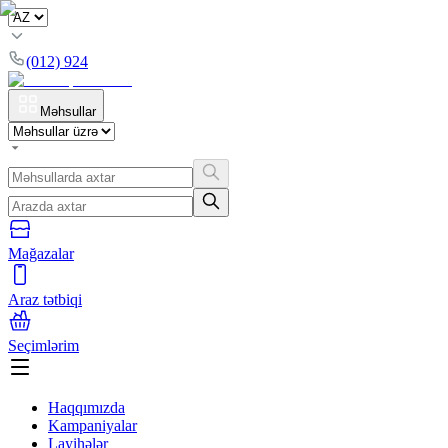
(012) 924
Məhsullar
Mağazalar
Araz tətbiqi
Seçimlərim
Haqqımızda
Kampaniyalar
Layihələr