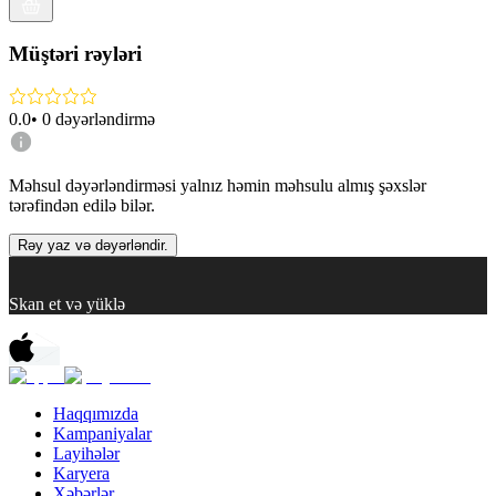
Müştəri rəyləri
0.0
•
0
dəyərləndirmə
Məhsul dəyərləndirməsi yalnız həmin məhsulu almış şəxslər
tərəfindən edilə bilər.
Rəy yaz və dəyərləndir.
Skan et və yüklə
Haqqımızda
Kampaniyalar
Layihələr
Karyera
Xəbərlər