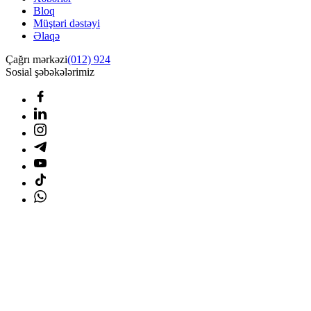
Bloq
Müştəri dəstəyi
Əlaqə
Çağrı mərkəzi
(012) 924
Sosial şəbəkələrimiz