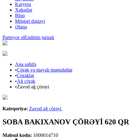
Karyera
Xəbərlər
Bloq
Müştəri dəstəyi
Əlaqə
Partnyor ol
Endirim jurnalı
Ana səhifə
•
Çörək və mayalı məmulatlar
•
Çörəklər
•
Ağ çörək
•
Zavod ağ çörəyi
Araz brendi
Kateqoriya
:
Zavod ağ çörəyi
SOBA BAKIXANOV ÇÖRƏYİ 620 QR
Məhsul kodu
:
1000014710