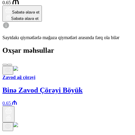
0.65
Səbətə əlavə et
Səbətə əlavə et
Saytdakı qiymətlərlə mağaza qiymətləri arasında fərq ola bilər
Oxşar məhsullar
Zavod ağ çörəyi
Binə Zavod Çörəyi Böyük
0.65
Araz brendi