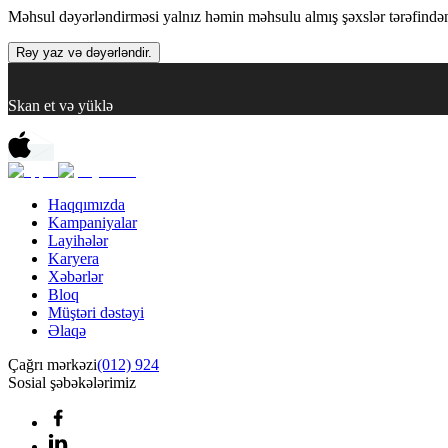
Məhsul dəyərləndirməsi yalnız həmin məhsulu almış şəxslər tərəfindən 
Rəy yaz və dəyərləndir.
Skan et və yüklə
Haqqımızda
Kampaniyalar
Layihələr
Karyera
Xəbərlər
Bloq
Müştəri dəstəyi
Əlaqə
Çağrı mərkəzi
(012) 924
Sosial şəbəkələrimiz