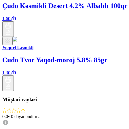
Çudo Kəsmikli Desert 4.2% Albalılı 100qr
1.60
Yoqurt kəsmikli
Cudo Tvor Yaqod-moroj 5.8% 85gr
1.30
Müştəri rəyləri
0.0
•
0
dəyərləndirmə