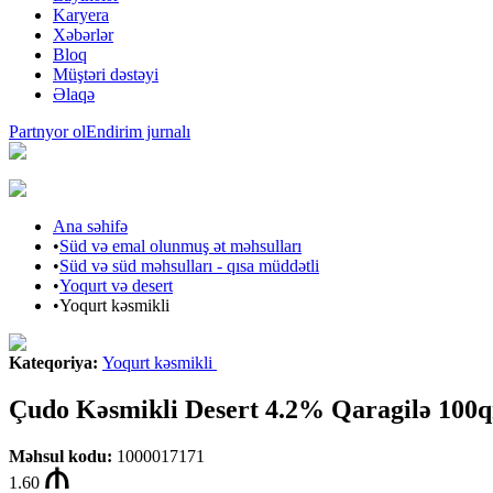
Karyera
Xəbərlər
Bloq
Müştəri dəstəyi
Əlaqə
Partnyor ol
Endirim jurnalı
Ana səhifə
•
Süd və emal olunmuş ət məhsulları
•
Süd və süd məhsulları - qısa müddətli
•
Yoqurt və desert
•
Yoqurt kəsmikli
Kateqoriya
:
Yoqurt kəsmikli
Çudo Kəsmikli Desert 4.2% Qaragilə 100q
Məhsul kodu
:
1000017171
1.60