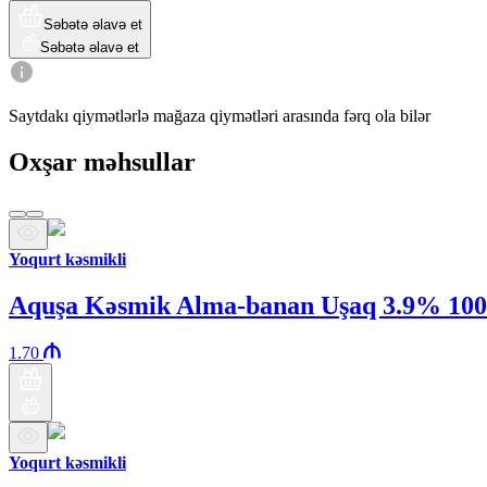
Səbətə əlavə et
Səbətə əlavə et
Saytdakı qiymətlərlə mağaza qiymətləri arasında fərq ola bilər
Oxşar məhsullar
Yoqurt kəsmikli
Aquşa Kəsmik Alma-banan Uşaq 3.9% 10
1.70
Yoqurt kəsmikli