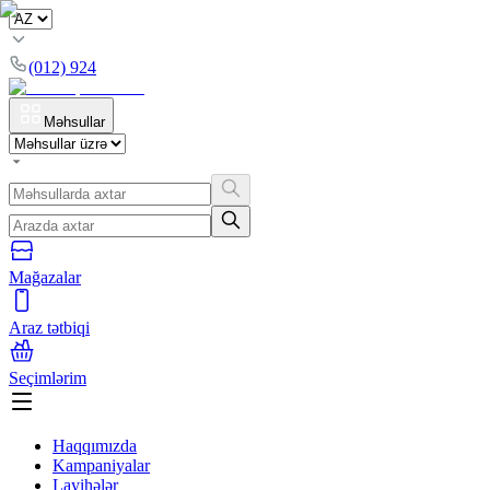
(012) 924
Məhsullar
Mağazalar
Araz tətbiqi
Seçimlərim
Haqqımızda
Kampaniyalar
Layihələr