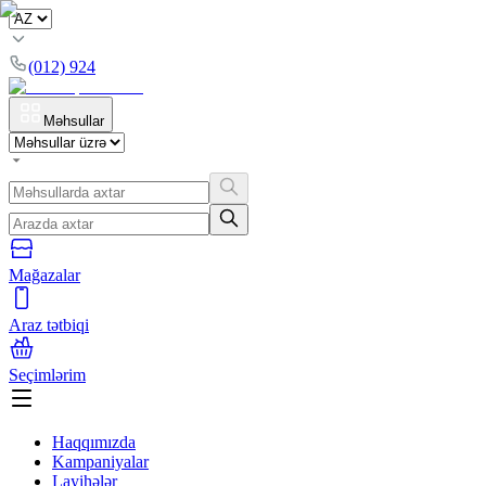
(012) 924
Məhsullar
Mağazalar
Araz tətbiqi
Seçimlərim
Haqqımızda
Kampaniyalar
Layihələr