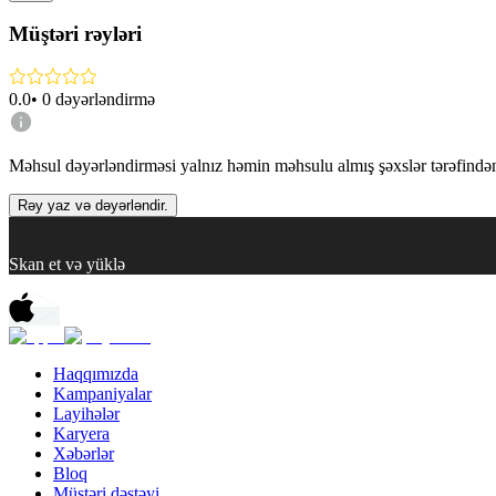
Müştəri rəyləri
0.0
•
0
dəyərləndirmə
Məhsul dəyərləndirməsi yalnız həmin məhsulu almış şəxslər tərəfindən 
Rəy yaz və dəyərləndir.
Skan et və yüklə
Haqqımızda
Kampaniyalar
Layihələr
Karyera
Xəbərlər
Bloq
Müştəri dəstəyi