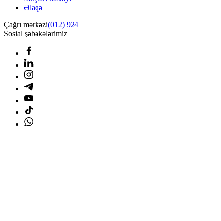
Əlaqə
Çağrı mərkəzi
(012) 924
Sosial şəbəkələrimiz