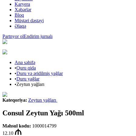
Karyera
Xəbərlər
Bloq
Müştəri dəstəyi
Əlaqə
Partnyor ol
Endirim jurnalı
Ana səhifə
•
Quru qida
•
Duru və əridilmiş yağlar
•
Duru yağlar
•
Zeytun yağları
Kateqoriya
:
Zeytun yağları
Consul Zeytun Yağı 500ml
Məhsul kodu
:
1000014799
12.10