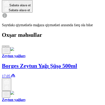
Səbətə əlavə et
Səbətə əlavə et
Saytdakı qiymətlərlə mağaza qiymətləri arasında fərq ola bilər
Oxşar məhsullar
Zeytun yağları
Borges Zeytun Yağı Şüşə 500ml
17.05
Zeytun yağları