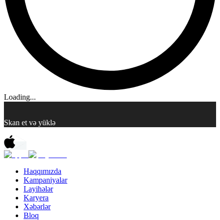
Loading...
Skan et və yüklə
Haqqımızda
Kampaniyalar
Layihələr
Karyera
Xəbərlər
Bloq