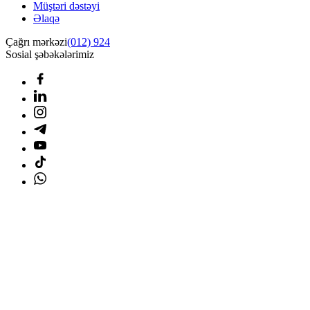
Müştəri dəstəyi
Əlaqə
Çağrı mərkəzi
(012) 924
Sosial şəbəkələrimiz