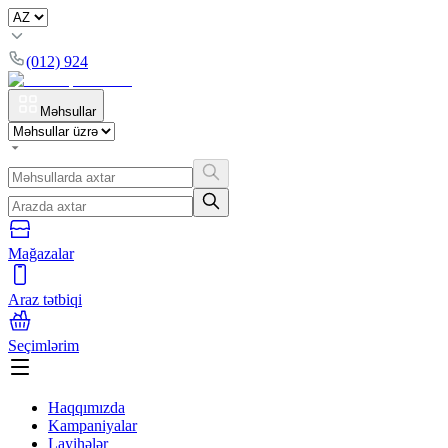
(012) 924
Məhsullar
Mağazalar
Araz tətbiqi
Seçimlərim
Haqqımızda
Kampaniyalar
Layihələr