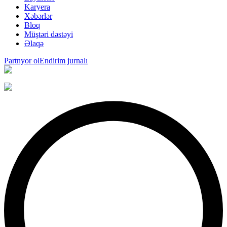
Karyera
Xəbərlər
Bloq
Müştəri dəstəyi
Əlaqə
Partnyor ol
Endirim jurnalı