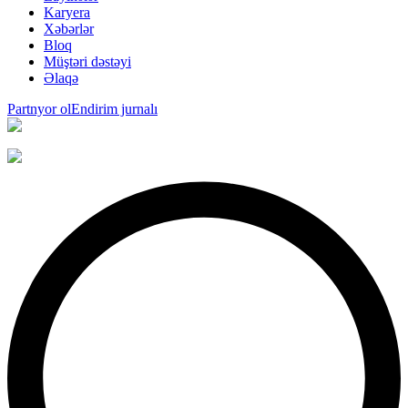
Karyera
Xəbərlər
Bloq
Müştəri dəstəyi
Əlaqə
Partnyor ol
Endirim jurnalı