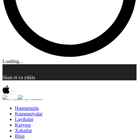
Loading...
Skan et və yüklə
Haqqımızda
Kampaniyalar
Layihələr
Karyera
Xəbərlər
Bloq