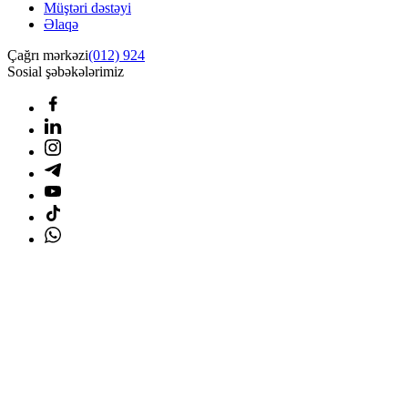
Müştəri dəstəyi
Əlaqə
Çağrı mərkəzi
(012) 924
Sosial şəbəkələrimiz