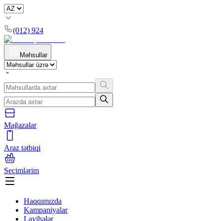
(012) 924
Məhsullar
Mağazalar
Araz tətbiqi
Seçimlərim
Haqqımızda
Kampaniyalar
Layihələr