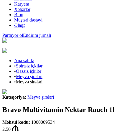
Karyera
Xəbərlər
Bloq
Müştəri dəstəyi
Əlaqə
Partnyor ol
Endirim jurnalı
Ana səhifə
•
Spirtsiz içkilər
•
Qazsız içkilər
•
Meyvə şirələri
•
Meyvə şirələri
Kateqoriya
:
Meyvə şirələri
Bravo Multivitamin Nektar Rauch 1l
Məhsul kodu
:
1000009534
2.50