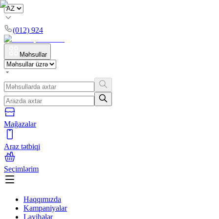
(012) 924
Məhsullar
Mağazalar
Araz tətbiqi
Seçimlərim
Haqqımızda
Kampaniyalar
Layihələr