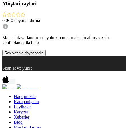
Müştəri rəyləri
0.0
•
0
dəyərləndirmə
Məhsul dəyərləndirməsi yalnız həmin məhsulu almış şəxslər
tərəfindən edilə bilər.
Rəy yaz və dəyərləndir.
Skan et və yüklə
Haqqımızda
Kampaniyalar
Layihələr
Karyera
Xəbərlər
Bloq
Müştəri dəstəyi