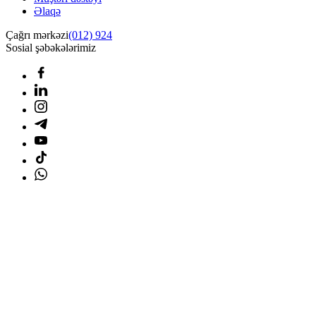
Əlaqə
Çağrı mərkəzi
(012) 924
Sosial şəbəkələrimiz