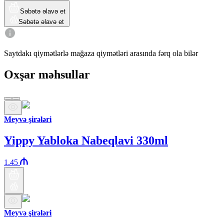
Səbətə əlavə et
Səbətə əlavə et
Saytdakı qiymətlərlə mağaza qiymətləri arasında fərq ola bilər
Oxşar məhsullar
Meyvə şirələri
Yippy Yabloka Nabeqlavi 330ml
1.45
Meyvə şirələri