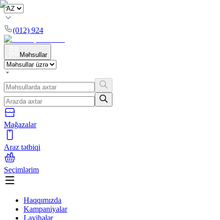
(012) 924
Məhsullar
Mağazalar
Araz tətbiqi
Seçimlərim
Haqqımızda
Kampaniyalar
Layihələr