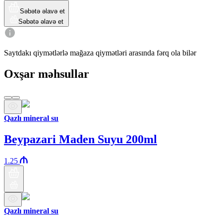
Səbətə əlavə et
Səbətə əlavə et
Saytdakı qiymətlərlə mağaza qiymətləri arasında fərq ola bilər
Oxşar məhsullar
Qazlı mineral su
Beypazari Maden Suyu 200ml
1.25
Qazlı mineral su