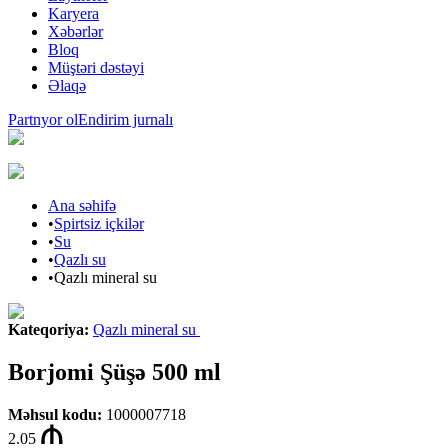
Karyera
Xəbərlər
Bloq
Müştəri dəstəyi
Əlaqə
Partnyor ol
Endirim jurnalı
Ana səhifə
•
Spirtsiz içkilər
•
Su
•
Qazlı su
•
Qazlı mineral su
Kateqoriya
:
Qazlı mineral su
Borjomi Şüşə 500 ml
Məhsul kodu
:
1000007718
2.05