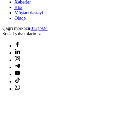
Xəbərlər
Bloq
Müştəri dəstəyi
Əlaqə
Çağrı mərkəzi
(012) 924
Sosial şəbəkələrimiz