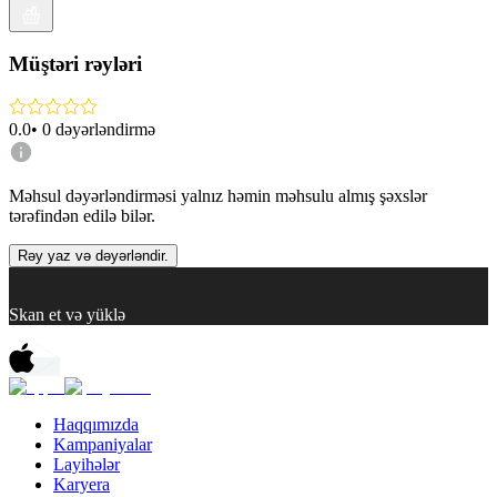
Müştəri rəyləri
0.0
•
0
dəyərləndirmə
Məhsul dəyərləndirməsi yalnız həmin məhsulu almış şəxslər
tərəfindən edilə bilər.
Rəy yaz və dəyərləndir.
Skan et və yüklə
Haqqımızda
Kampaniyalar
Layihələr
Karyera