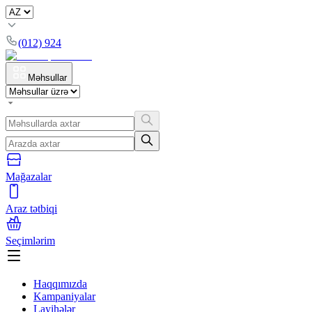
(012) 924
Məhsullar
Mağazalar
Araz tətbiqi
Seçimlərim
Haqqımızda
Kampaniyalar
Layihələr