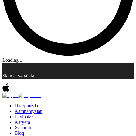
Loading...
Skan et və yüklə
Haqqımızda
Kampaniyalar
Layihələr
Karyera
Xəbərlər
Bloq