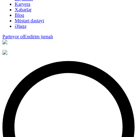
Karyera
Xəbərlər
Bloq
Müştəri dəstəyi
Əlaqə
Partnyor ol
Endirim jurnalı