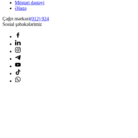
Müştəri dəstəyi
Əlaqə
Çağrı mərkəzi
(012) 924
Sosial şəbəkələrimiz