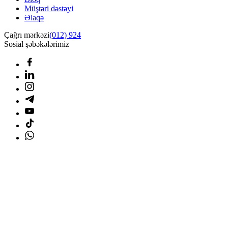
Müştəri dəstəyi
Əlaqə
Çağrı mərkəzi
(012) 924
Sosial şəbəkələrimiz