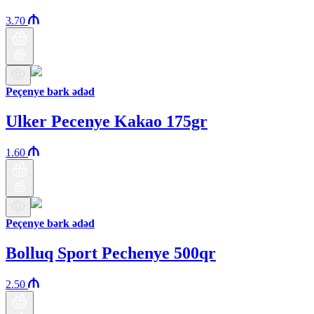
3.70
Peçenye bərk ədəd
Ulker Pecenye Kakao 175gr
1.60
Peçenye bərk ədəd
Bolluq Sport Pechenye 500qr
2.50