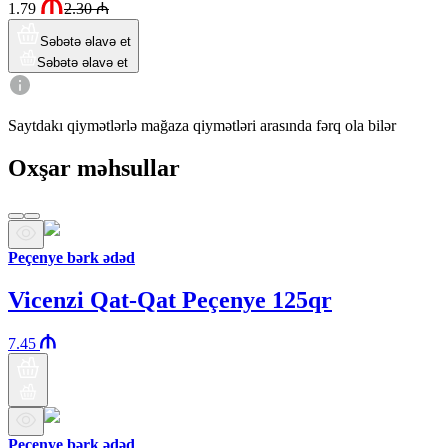
1.79
2.30
₼
Səbətə əlavə et
Səbətə əlavə et
Saytdakı qiymətlərlə mağaza qiymətləri arasında fərq ola bilər
Oxşar məhsullar
Peçenye bərk ədəd
Vicenzi Qat-Qat Peçenye 125qr
7.45
Peçenye bərk ədəd