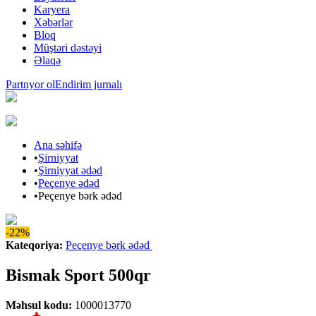
Karyera
Xəbərlər
Bloq
Müştəri dəstəyi
Əlaqə
Partnyor ol
Endirim jurnalı
Ana səhifə
•
Şirniyyat
•
Şirniyyat ədəd
•
Peçenye ədəd
•
Peçenye bərk ədəd
-22%
Kateqoriya
:
Peçenye bərk ədəd
Bismak Sport 500qr
Məhsul kodu
:
1000013770