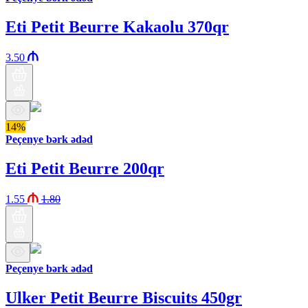
Eti Petit Beurre Kakaolu 370qr
3.50
14%
Peçenye bərk ədəd
Eti Petit Beurre 200qr
1.55
1.80
Peçenye bərk ədəd
Ulker Petit Beurre Biscuits 450gr