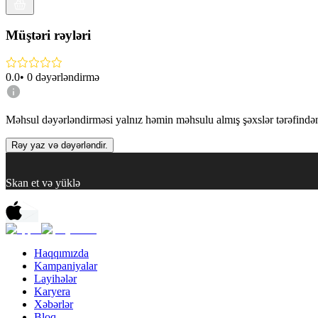
Müştəri rəyləri
0.0
•
0
dəyərləndirmə
Məhsul dəyərləndirməsi yalnız həmin məhsulu almış şəxslər tərəfindən 
Rəy yaz və dəyərləndir.
Skan et və yüklə
Haqqımızda
Kampaniyalar
Layihələr
Karyera
Xəbərlər
Bloq