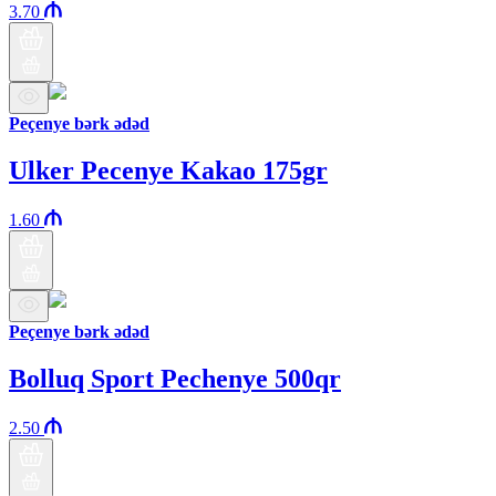
3.70
Peçenye bərk ədəd
Ulker Pecenye Kakao 175gr
1.60
Peçenye bərk ədəd
Bolluq Sport Pechenye 500qr
2.50