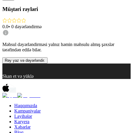
Müştəri rəyləri
0.0
•
0
dəyərləndirmə
Məhsul dəyərləndirməsi yalnız həmin məhsulu almış şəxslər
tərəfindən edilə bilər.
Rəy yaz və dəyərləndir.
Skan et və yüklə
Haqqımızda
Kampaniyalar
Layihələr
Karyera
Xəbərlər
Bloq