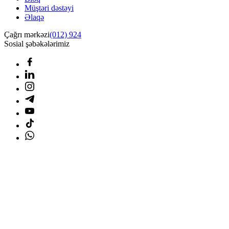
Müştəri dəstəyi
Əlaqə
Çağrı mərkəzi
(012) 924
Sosial şəbəkələrimiz