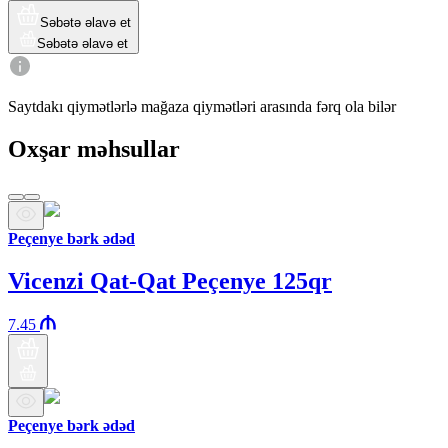
Səbətə əlavə et
Səbətə əlavə et
Saytdakı qiymətlərlə mağaza qiymətləri arasında fərq ola bilər
Oxşar məhsullar
Peçenye bərk ədəd
Vicenzi Qat-Qat Peçenye 125qr
7.45
Peçenye bərk ədəd