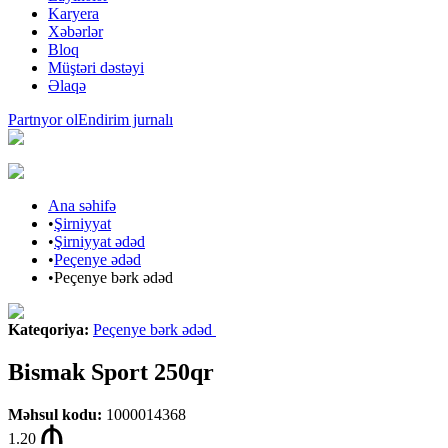
Karyera
Xəbərlər
Bloq
Müştəri dəstəyi
Əlaqə
Partnyor ol
Endirim jurnalı
Ana səhifə
•
Şirniyyat
•
Şirniyyat ədəd
•
Peçenye ədəd
•
Peçenye bərk ədəd
Kateqoriya
:
Peçenye bərk ədəd
Bismak Sport 250qr
Məhsul kodu
:
1000014368
1.20