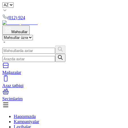
(012) 924
Məhsullar
Mağazalar
Araz tətbiqi
Seçimlərim
Haqqımızda
Kampaniyalar
Layihələr