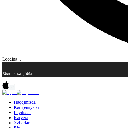
Loading...
Skan et və yüklə
Haqqımızda
Kampaniyalar
Layihələr
Karyera
Xəbərlər
Bloq