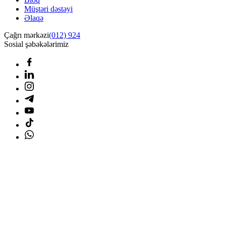
Müştəri dəstəyi
Əlaqə
Çağrı mərkəzi
(012) 924
Sosial şəbəkələrimiz