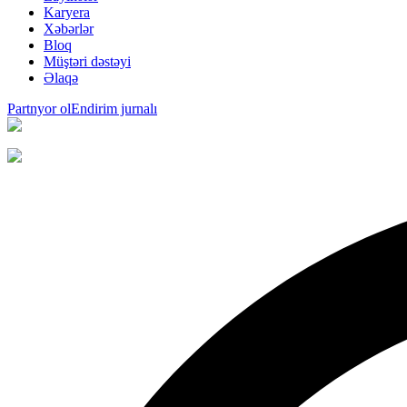
Karyera
Xəbərlər
Bloq
Müştəri dəstəyi
Əlaqə
Partnyor ol
Endirim jurnalı