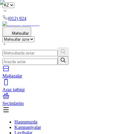
(012) 924
Məhsullar
Mağazalar
Araz tətbiqi
Seçimlərim
Haqqımızda
Kampaniyalar
Layihələr