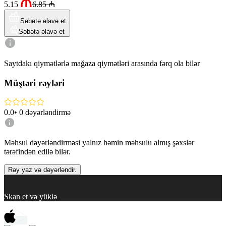
5.15
6.85
₼
Səbətə əlavə et
Səbətə əlavə et
Saytdakı qiymətlərlə mağaza qiymətləri arasında fərq ola bilər
Müştəri rəyləri
0.0
•
0
dəyərləndirmə
Məhsul dəyərləndirməsi yalnız həmin məhsulu almış şəxslər
tərəfindən edilə bilər.
Rəy yaz və dəyərləndir.
Skan et və yüklə