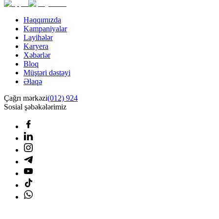
Haqqımızda
Kampaniyalar
Layihələr
Karyera
Xəbərlər
Bloq
Müştəri dəstəyi
Əlaqə
Çağrı mərkəzi
(012) 924
Sosial şəbəkələrimiz