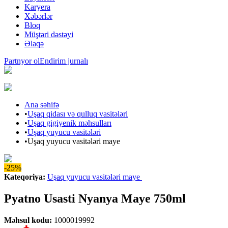
Karyera
Xəbərlər
Bloq
Müştəri dəstəyi
Əlaqə
Partnyor ol
Endirim jurnalı
Ana səhifə
•
Uşaq qidası və qulluq vasitələri
•
Uşaq gigiyenik məhsulları
•
Uşaq yuyucu vasitələri
•
Uşaq yuyucu vasitələri maye
-25%
Kateqoriya
:
Uşaq yuyucu vasitələri maye
Pyatno Usasti Nyanya Maye 750ml
Məhsul kodu
:
1000019992