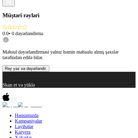
Müştəri rəyləri
0.0
•
0
dəyərləndirmə
Məhsul dəyərləndirməsi yalnız həmin məhsulu almış şəxslər
tərəfindən edilə bilər.
Rəy yaz və dəyərləndir.
Skan et və yüklə
Haqqımızda
Kampaniyalar
Layihələr
Karyera
Xəbərlər