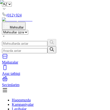
(012) 924
Məhsullar
Mağazalar
Araz tətbiqi
Seçimlərim
Haqqımızda
Kampaniyalar
Layihələr