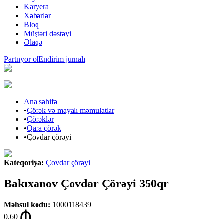
Karyera
Xəbərlər
Bloq
Müştəri dəstəyi
Əlaqə
Partnyor ol
Endirim jurnalı
Ana səhifə
•
Çörək və mayalı məmulatlar
•
Çörəklər
•
Qara çörək
•
Çovdar çörəyi
Kateqoriya
:
Çovdar çörəyi
Bakıxanov Çovdar Çörəyi 350qr
Məhsul kodu
:
1000118439
0.60