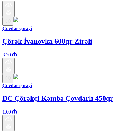
Çovdar çörəyi
Çörək İvanovka 600qr Zirəli
3.30
Çovdar çörəyi
DC Çörəkçi Kəmbə Çovdarlı 450qr
1.00