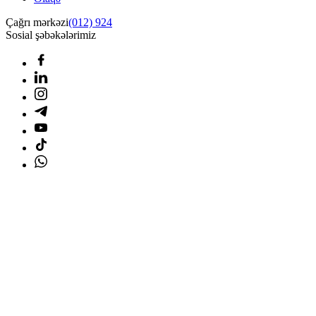
Çağrı mərkəzi
(012) 924
Sosial şəbəkələrimiz
Ana səhifə