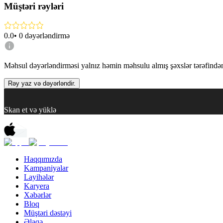
Müştəri rəyləri
0.0
•
0
dəyərləndirmə
Məhsul dəyərləndirməsi yalnız həmin məhsulu almış şəxslər tərəfindən 
Rəy yaz və dəyərləndir.
Skan et və yüklə
Haqqımızda
Kampaniyalar
Layihələr
Karyera
Xəbərlər
Bloq
Müştəri dəstəyi
Əlaqə