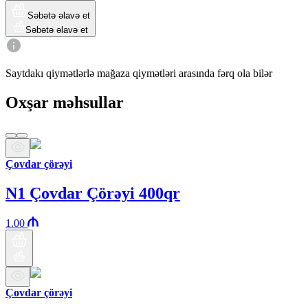
Səbətə əlavə et
Səbətə əlavə et
Saytdakı qiymətlərlə mağaza qiymətləri arasında fərq ola bilər
Oxşar məhsullar
Çovdar çörəyi
N1 Çovdar Çörəyi 400qr
1.00
Çovdar çörəyi