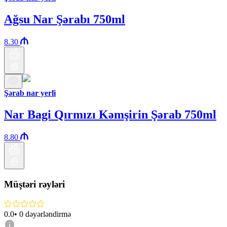
Ağsu Nar Şərabı 750ml
8.30
Şərab nar yerli
Nar Bagi Qırmızı Kəmşirin Şərab 750ml
8.80
Müştəri rəyləri
0.0
•
0
dəyərləndirmə