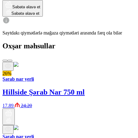
Səbətə əlavə et
Səbətə əlavə et
Saytdakı qiymətlərlə mağaza qiymətləri arasında fərq ola bilər
Oxşar məhsullar
26%
Şərab nar yerli
Hillside Şərab Nar 750 ml
17.89
24.20
Şərab nar yerli