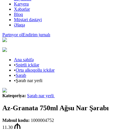
Karyera
Xəbərlər
Bloq
Müştəri dəstəyi
Əlaqə
Partnyor ol
Endirim jurnalı
Ana səhifə
•
Spirtli içkilər
•
Orta alkoqollu içkilər
•
Şərab
•
Şərab nar yerli
Kateqoriya
:
Şərab nar yerli
Az-Granata 750ml Ağsu Nar Şərabı
Məhsul kodu
:
1000004752
11.30