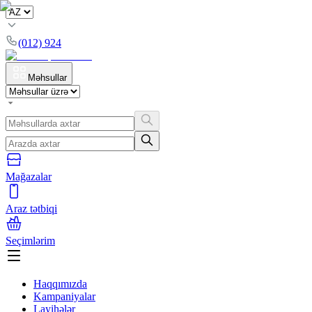
(012) 924
Məhsullar
Mağazalar
Araz tətbiqi
Seçimlərim
Haqqımızda
Kampaniyalar
Layihələr