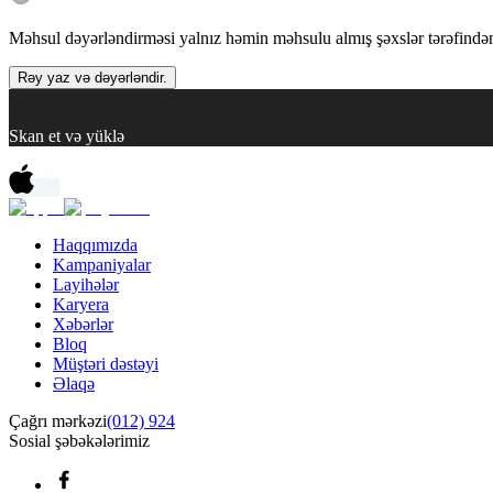
Məhsul dəyərləndirməsi yalnız həmin məhsulu almış şəxslər tərəfindən 
Rəy yaz və dəyərləndir.
Skan et və yüklə
Haqqımızda
Kampaniyalar
Layihələr
Karyera
Xəbərlər
Bloq
Müştəri dəstəyi
Əlaqə
Çağrı mərkəzi
(012) 924
Sosial şəbəkələrimiz