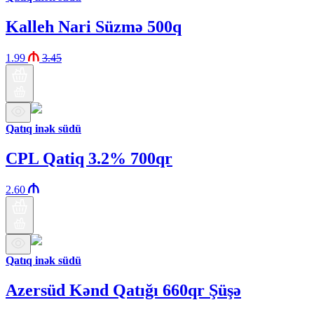
Kalleh Nari Süzmə 500q
1.99
3.45
Qatıq inək südü
CPL Qatiq 3.2% 700qr
2.60
Qatıq inək südü
Azersüd Kənd Qatığı 660qr Şüşə