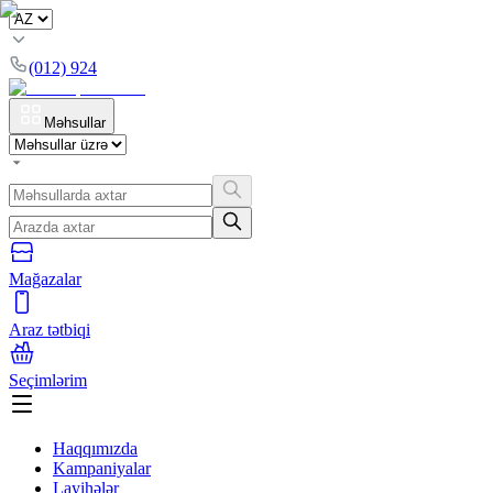
(012) 924
Məhsullar
Mağazalar
Araz tətbiqi
Seçimlərim
Haqqımızda
Kampaniyalar
Layihələr