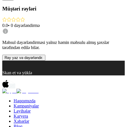
Müştəri rəyləri
0.0
•
0
dəyərləndirmə
Məhsul dəyərləndirməsi yalnız həmin məhsulu almış şəxslər
tərəfindən edilə bilər.
Rəy yaz və dəyərləndir.
Skan et və yüklə
Haqqımızda
Kampaniyalar
Layihələr
Karyera
Xəbərlər
Bloq