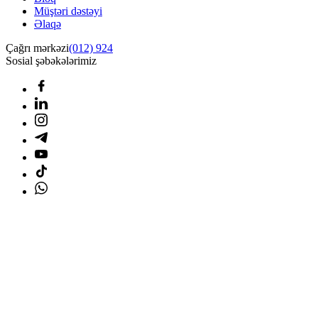
Müştəri dəstəyi
Əlaqə
Çağrı mərkəzi
(012) 924
Sosial şəbəkələrimiz