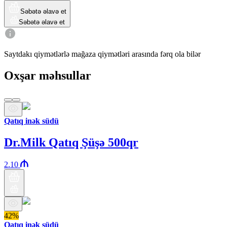
Səbətə əlavə et
Səbətə əlavə et
Saytdakı qiymətlərlə mağaza qiymətləri arasında fərq ola bilər
Oxşar məhsullar
Qatıq inək südü
Dr.Milk Qatıq Şüşə 500qr
2.10
42%
Qatıq inək südü