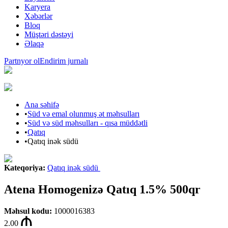
Karyera
Xəbərlər
Bloq
Müştəri dəstəyi
Əlaqə
Partnyor ol
Endirim jurnalı
Ana səhifə
•
Süd və emal olunmuş ət məhsulları
•
Süd və süd məhsulları - qısa müddətli
•
Qatıq
•
Qatıq inək südü
Kateqoriya
:
Qatıq inək südü
Atena Homogenizə Qatıq 1.5% 500qr
Məhsul kodu
:
1000016383
2.00