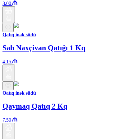
3.00
Qatıq inək südü
Sab Naxçivan Qatığı 1 Kq
4.15
Qatıq inək südü
Qaymaq Qatıq 2 Kq
7.50