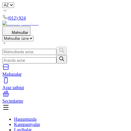
(012) 924
Məhsullar
Mağazalar
Araz tətbiqi
Seçimlərim
Haqqımızda
Kampaniyalar
Layihələr