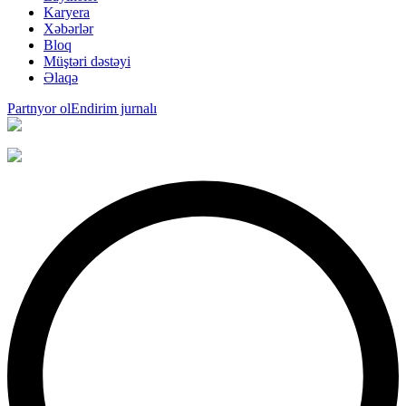
Karyera
Xəbərlər
Bloq
Müştəri dəstəyi
Əlaqə
Partnyor ol
Endirim jurnalı