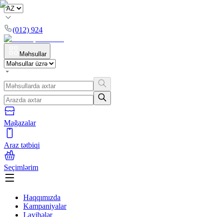
(012) 924
Məhsullar
Mağazalar
Araz tətbiqi
Seçimlərim
Haqqımızda
Kampaniyalar
Layihələr