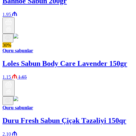
Bannoe Sabun 200gr
1.95
30%
Quru sabunlar
Loles Sabun Body Care Lavender 150gr
1.15
1.65
Quru sabunlar
Duru Fresh Sabun Çiçək Təzəliyi 150qr
2.10