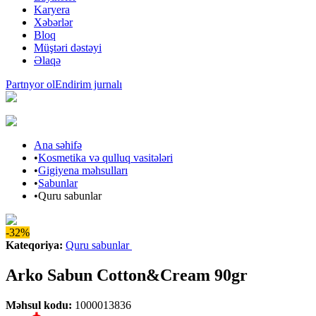
Karyera
Xəbərlər
Bloq
Müştəri dəstəyi
Əlaqə
Partnyor ol
Endirim jurnalı
Ana səhifə
•
Kosmetika və qulluq vasitələri
•
Gigiyena məhsulları
•
Sabunlar
•
Quru sabunlar
-32%
Kateqoriya
:
Quru sabunlar
Arko Sabun Cotton&Cream 90gr
Məhsul kodu
:
1000013836