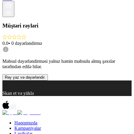
Müştəri rəyləri
0.0
•
0
dəyərləndirmə
Məhsul dəyərləndirməsi yalnız həmin məhsulu almış şəxslər
tərəfindən edilə bilər.
Rəy yaz və dəyərləndir.
Skan et və yüklə
Haqqımızda
Kampaniyalar
Layihələr