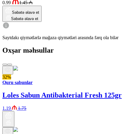
0.99
1.45
₼
Səbətə əlavə et
Səbətə əlavə et
Saytdakı qiymətlərlə mağaza qiymətləri arasında fərq ola bilər
Oxşar məhsullar
32%
Quru sabunlar
Loles Sabun Antibakterial Fresh 125gr
1.19
1.75