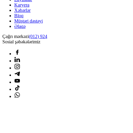
Karyera
Xəbərlər
Bloq
Müştəri dəstəyi
Əlaqə
Çağrı mərkəzi
(012) 924
Sosial şəbəkələrimiz