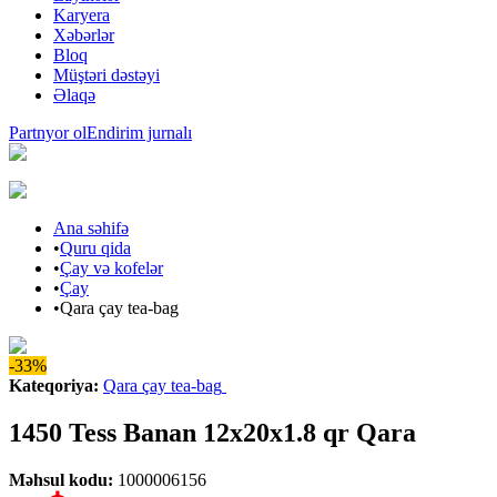
Karyera
Xəbərlər
Bloq
Müştəri dəstəyi
Əlaqə
Partnyor ol
Endirim jurnalı
Ana səhifə
•
Quru qida
•
Çay və kofelər
•
Çay
•
Qara çay tea-bag
-33%
Kateqoriya
:
Qara çay tea-bag
1450 Tess Banan 12x20x1.8 qr Qara
Məhsul kodu
:
1000006156