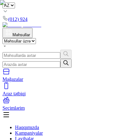
(012) 924
Məhsullar
Mağazalar
Araz tətbiqi
Seçimlərim
Haqqımızda
Kampaniyalar
Layihələr