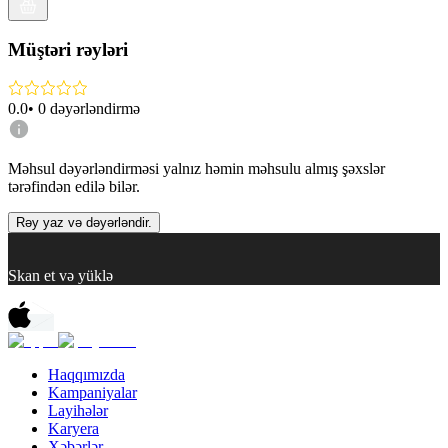
Müştəri rəyləri
0.0
•
0
dəyərləndirmə
Məhsul dəyərləndirməsi yalnız həmin məhsulu almış şəxslər
tərəfindən edilə bilər.
Rəy yaz və dəyərləndir.
Skan et və yüklə
Haqqımızda
Kampaniyalar
Layihələr
Karyera
Xəbərlər