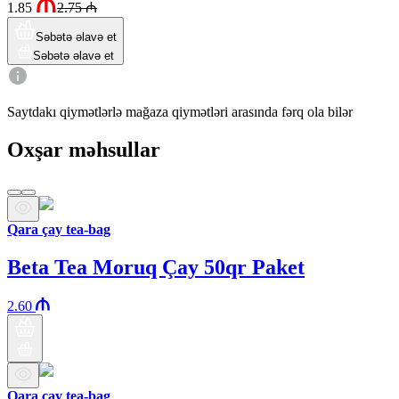
1.85
2.75
₼
Səbətə əlavə et
Səbətə əlavə et
Saytdakı qiymətlərlə mağaza qiymətləri arasında fərq ola bilər
Oxşar məhsullar
Qara çay tea-bag
Beta Tea Moruq Çay 50qr Paket
2.60
Qara çay tea-bag