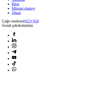
Bloq
Müştəri dəstəyi
Əlaqə
Çağrı mərkəzi
(012) 924
Sosial şəbəkələrimiz