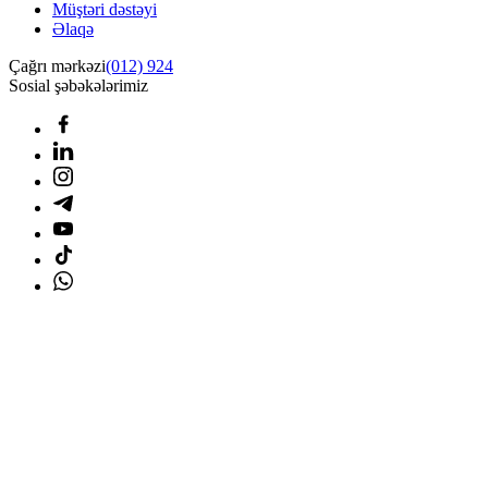
Müştəri dəstəyi
Əlaqə
Çağrı mərkəzi
(012) 924
Sosial şəbəkələrimiz