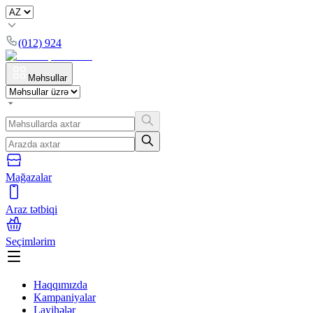
(012) 924
Məhsullar
Mağazalar
Araz tətbiqi
Seçimlərim
Haqqımızda
Kampaniyalar
Layihələr