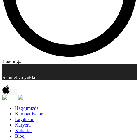
Loading...
Skan et və yüklə
Haqqımızda
Kampaniyalar
Layihələr
Karyera
Xəbərlər
Bloq