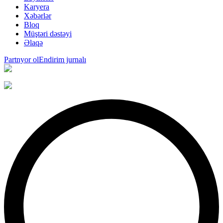
Karyera
Xəbərlər
Bloq
Müştəri dəstəyi
Əlaqə
Partnyor ol
Endirim jurnalı