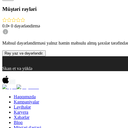
Müştəri rəyləri
0.0
•
0
dəyərləndirmə
Məhsul dəyərləndirməsi yalnız həmin məhsulu almış şəxslər tərəfindən 
Rəy yaz və dəyərləndir.
Skan et və yüklə
Haqqımızda
Kampaniyalar
Layihələr
Karyera
Xəbərlər
Bloq
Müştəri dəstəyi