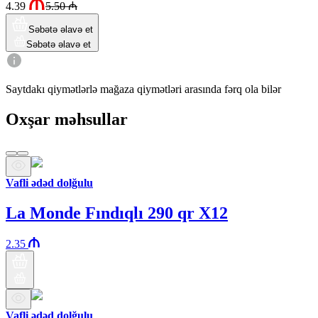
4.39
5.50
₼
Səbətə əlavə et
Səbətə əlavə et
Saytdakı qiymətlərlə mağaza qiymətləri arasında fərq ola bilər
Oxşar məhsullar
Vafli ədəd dolğulu
La Monde Fındıqlı 290 qr X12
2.35
Vafli ədəd dolğulu