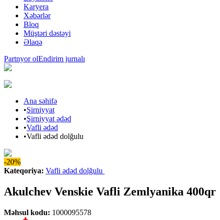
Karyera
Xəbərlər
Bloq
Müştəri dəstəyi
Əlaqə
Partnyor ol
Endirim jurnalı
Ana səhifə
•
Şirniyyat
•
Şirniyyat ədəd
•
Vafli ədəd
•
Vafli ədəd dolğulu
-20%
Kateqoriya
:
Vafli ədəd dolğulu
Akulchev Venskie Vafli Zemlyanika 400qr
Məhsul kodu
:
1000095578