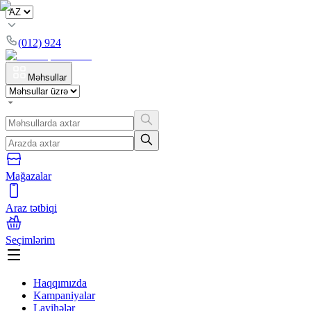
(012) 924
Məhsullar
Mağazalar
Araz tətbiqi
Seçimlərim
Haqqımızda
Kampaniyalar
Layihələr