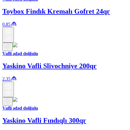
Toybox Findık Kremalı Gofret 24qr
0.85
Vafli ədəd dolğulu
Yaskino Vafli Slivochniye 200qr
2.35
Vafli ədəd dolğulu
Yaskino Vafli Fındıqlı 300qr