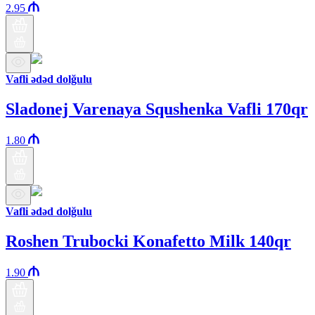
2.95
Vafli ədəd dolğulu
Sladonej Varenaya Squshenka Vafli 170qr
1.80
Vafli ədəd dolğulu
Roshen Trubocki Konafetto Milk 140qr
1.90