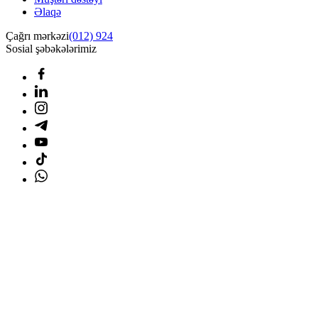
Əlaqə
Çağrı mərkəzi
(012) 924
Sosial şəbəkələrimiz