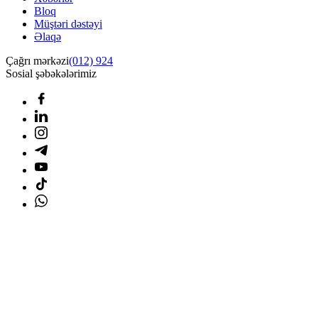
Bloq
Müştəri dəstəyi
Əlaqə
Çağrı mərkəzi
(012) 924
Sosial şəbəkələrimiz