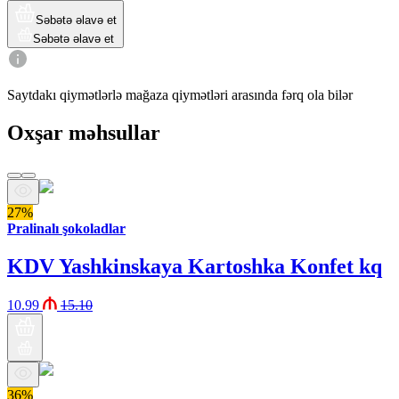
Səbətə əlavə et
Səbətə əlavə et
Saytdakı qiymətlərlə mağaza qiymətləri arasında fərq ola bilər
Oxşar məhsullar
27%
Pralinalı şokoladlar
KDV Yashkinskaya Kartoshka Konfet kq
10.99
15.10
36%