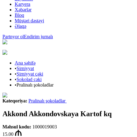
Karyera
Xəbərlər
Bloq
Müştəri dəstəyi
Əlaqə
Partnyor ol
Endirim jurnalı
Ana səhifə
•
Şirniyyat
•
Şirniyyat çəki
•
Şokolad çəki
•
Pralinalı şokoladlar
Kateqoriya
:
Pralinalı şokoladlar
Akkond Akkondovskaya Kartof kq
Məhsul kodu
:
1000019003
15.00