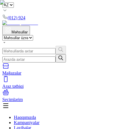
(012) 924
Məhsullar
Mağazalar
Araz tətbiqi
Seçimlərim
Haqqımızda
Kampaniyalar
Layihələr