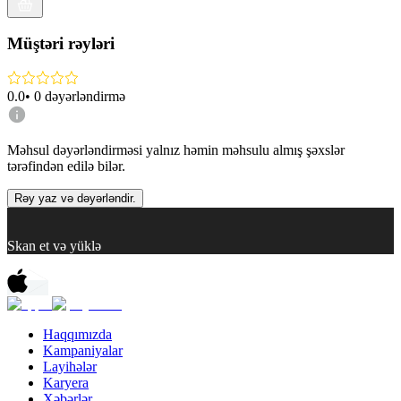
Müştəri rəyləri
0.0
•
0
dəyərləndirmə
Məhsul dəyərləndirməsi yalnız həmin məhsulu almış şəxslər
tərəfindən edilə bilər.
Rəy yaz və dəyərləndir.
Skan et və yüklə
Haqqımızda
Kampaniyalar
Layihələr
Karyera
Xəbərlər