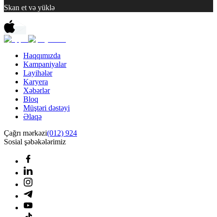
Skan et və yüklə
Haqqımızda
Kampaniyalar
Layihələr
Karyera
Xəbərlər
Bloq
Müştəri dəstəyi
Əlaqə
Çağrı mərkəzi
(012) 924
Sosial şəbəkələrimiz