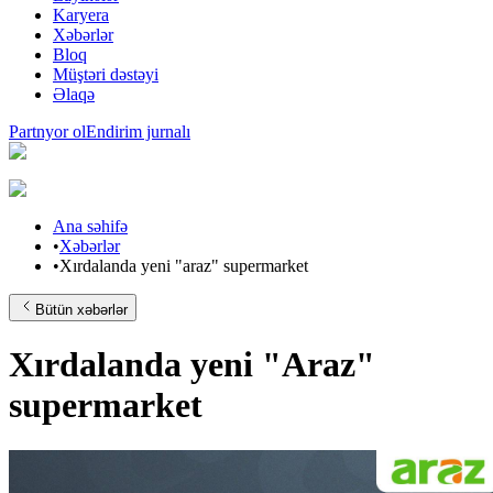
Karyera
Xəbərlər
Bloq
Müştəri dəstəyi
Əlaqə
Partnyor ol
Endirim jurnalı
Ana səhifə
•
Xəbərlər
•
Xırdalanda yeni "araz" supermarket
Bütün xəbərlər
Xırdalanda yeni "Araz"
supermarket