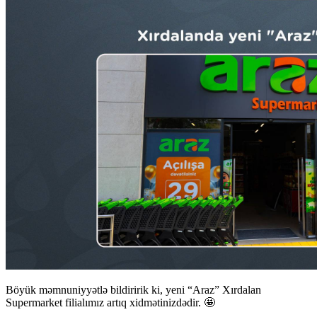
Böyük məmnuniyyətlə bildiririk ki, yeni “Araz” Xırdalan
Supermarket filialımız artıq xidmətinizdədir. 🤩