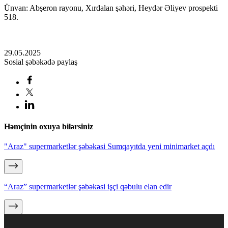
Ünvan: Abşeron rayonu, Xırdalan şəhəri, Heydər Əliyev prospekti
518.
29.05.2025
Sosial şəbəkədə paylaş
Həmçinin oxuya bilərsiniz
"Araz" supermarketlər şəbəkəsi Sumqayıtda yeni minimarket açdı
“Araz” supermarketlər şəbəkəsi işçi qəbulu elan edir