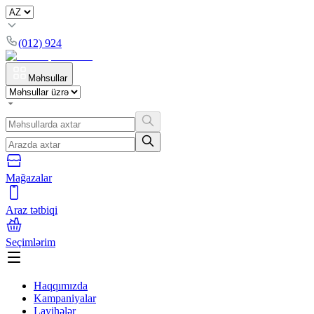
(012) 924
Məhsullar
Mağazalar
Araz tətbiqi
Seçimlərim
Haqqımızda
Kampaniyalar
Layihələr