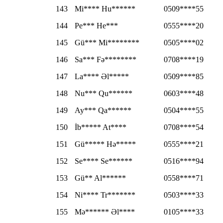
143
Mi**** Hu******
0509****55
144
Pe*** He***
0555****20
145
Gü*** Mi********
0505****02
146
Sa*** Fə********
0708****19
147
La**** Əl*****
0509****85
148
Nu*** Qu******
0603****48
149
Ay*** Qa******
0504****55
150
İb***** At****
0708****54
151
Gü***** Hə*****
0555****21
152
Se**** Se******
0516****94
153
Gü** Al******
0558****71
154
Ni**** Tr*******
0503****33
155
Mə****** Əl****
0105****33