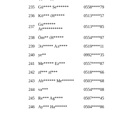
235
Gü**** Se******
0558****79
236
Kö*** Əl*****
0513****57
Gu******
237
0513****85
At**********
238
Öm** Əl*****
0554****97
239
Эл***** Ал****
0519****11
240
ye**
0992****35
241
Me***** Ez***
0557****87
242
zf*** zf***
0518****66
243
Ab****** Me******
0503****68
244
va***
0554****08
245
Re*** Ag****
0507****45
246
Ay*** Ha******
0504****86