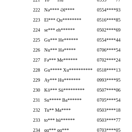
222
Nə**** Əl****
0554****93
223
El*** Qu********
0516****85
224
se*** eh******
0502****69
225
Gu*** He******
0554****44
226
Nu*** Hə*****
0706****54
227
Fə*** Me******
0702****24
228
Gu***** Xu**********
0518****13
229
Ay*** Hu*******
0993****95
230
Kö*** Sü*********
0507****06
231
Su***** Ba******
0705****54
232
Tu** Ma****
0503****18
233
to*** hü******
0503****77
234
qq*** qq***
0703****05