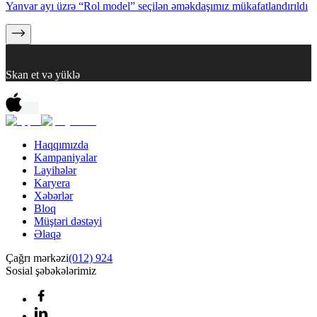
Yanvar ayı üzrə “Rol model” seçilən əməkdaşımız mükafatlandırıldı
Skan et və yüklə
Haqqımızda
Kampaniyalar
Layihələr
Karyera
Xəbərlər
Bloq
Müştəri dəstəyi
Əlaqə
Çağrı mərkəzi
(012) 924
Sosial şəbəkələrimiz