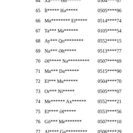
64
Xa**** Əh******
0504****07
65
İl***** Hə*****
0505****96
66
Mu******** El*****
0514****74
67
Ta*** Mə******
0105****54
68
Ay*** Qo********
0552****15
69
Na*** Əh*****
0513****77
70
Əl***** Nə*********
0507****69
71
Ma*** Da******
0515****90
72
El*** Mu******
0504****70
73
Or*** Ni*****
0505****07
74
Me****** Ax******
0552****21
75
El**** Əl*****
0553****56
76
Gö*** Me*******
0507****10
77
Al**** Gu*********
0506****29