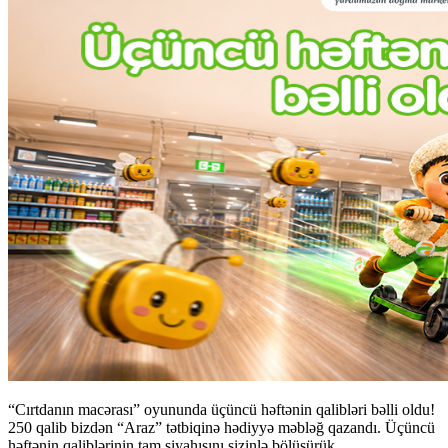
“Cırtdanın macərası” oyununda üçüncü həftənin qalibləri bəlli oldu!
250 qalib bizdən “Araz” tətbiqinə hədiyyə məbləğ qazandı. Üçüncü
həftənin qaliblərinin tam siyahısını sizinlə bölüşürük.