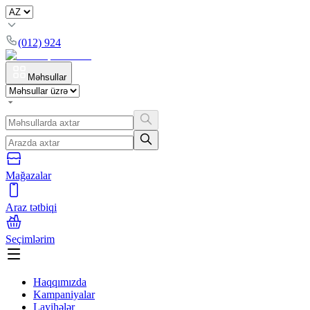
(012) 924
Məhsullar
Mağazalar
Araz tətbiqi
Seçimlərim
Haqqımızda
Kampaniyalar
Layihələr