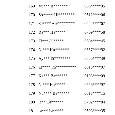
169
Vu*** Is*******
0554****95
170
So***** Hi********
0512****06
171
Sə**** Ab*********
0554****67
172
Ra*** Ha*****
0709****58
173
El*** Əl*****
0504****45
174
Ni*** Hu*******
0557****52
175
Ay*** IS********
0556****39
176
El**** İm**********
0518****07
177
Kə*** Ba******
0103****09
178
Ni*** Hə*****
0556****97
179
Nə**** Ba******
0518****15
180
la** Cə******
0702****84
181
ca*** ha*****
0503****35