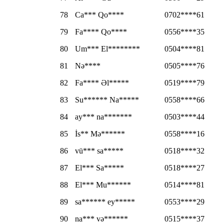
78
Ca*** Qo****
0702****61
79
Fa**** Qo****
0556****35
80
Um*** El********
0504****81
81
Nə****
0505****76
82
Fa**** Əl*****
0519****79
83
Su****** Na*****
0558****66
84
ay*** na*******
0503****44
85
İs** Mə******
0558****16
86
vü*** sa*****
0518****32
87
El*** Sa*****
0518****27
88
El*** Mu******
0514****81
89
sa****** ey*****
0553****29
90
na*** və******
0515****37