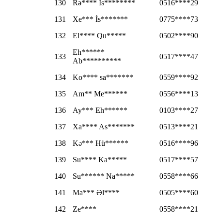
130
Rə**** Is********
0516****29
131
Xe*** İs*******
0775****73
132
El**** Qu*****
0502****90
Eh******
133
0517****47
Ab**********
134
Ko**** sa*******
0559****92
135
Am** Me******
0556****13
136
Ay*** Eh******
0103****27
137
Xa**** As*******
0513****21
138
Kə*** Hü******
0516****96
139
Su**** Ka*****
0517****57
140
Su****** Na*****
0558****66
141
Ma*** Əl****
0505****60
142
Ze****
0558****21