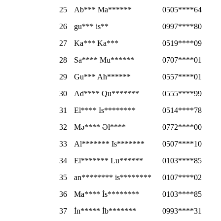
25
Ab*** Ma******
0505****64
26
gu*** is**
0997****80
27
Ka*** Ka***
0519****09
28
Sa**** Mu******
0707****01
29
Gu*** Ah******
0557****01
30
Ad**** Qu*******
0555****99
31
El**** Is********
0514****78
32
Mə**** Əl****
0772****00
33
Al******* Is*******
0507****10
34
El******* Lu******
0103****85
35
an******** is********
0107****02
36
Ma**** İs********
0103****85
37
İn***** İb*******
0993****31