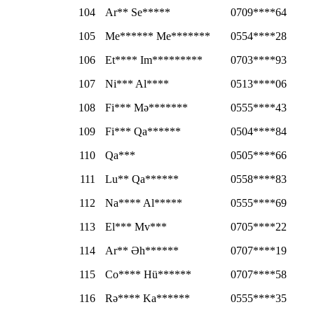
104
Ar** Se*****
0709****64
105
Me****** Me*******
0554****28
106
Et**** Im*********
0703****93
107
Ni*** Al****
0513****06
108
Fi*** Mə*******
0555****43
109
Fi*** Qa******
0504****84
110
Qa***
0505****66
111
Lu** Qa******
0558****83
112
Na**** Al*****
0555****69
113
El*** Mv***
0705****22
114
Ar** Əh******
0707****19
115
Co**** Hü******
0707****58
116
Rə**** Ka******
0555****35