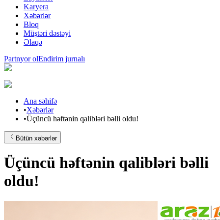
Karyera
Xəbərlər
Bloq
Müştəri dəstəyi
Əlaqə
Partnyor ol
Endirim jurnalı
Ana səhifə
•
Xəbərlər
•
Üçüncü həftənin qalibləri bəlli oldu!
Bütün xəbərlər
Üçüncü həftənin qalibləri bəlli
oldu!