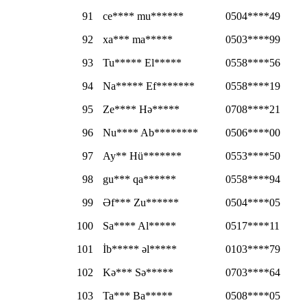
91
ce**** mu******
0504****49
92
xa*** ma*****
0503****99
93
Tu***** El*****
0558****56
94
Na***** Ef*******
0558****19
95
Ze**** Hə*****
0708****21
96
Nu**** Ab********
0506****00
97
Ay** Hü*******
0553****50
98
gu*** qa******
0558****94
99
Əf*** Zu******
0504****05
100
Sa**** Al*****
0517****11
101
İb***** əl*****
0103****79
102
Kə*** Sə*****
0703****64
103
Ta*** Ba*****
0508****05