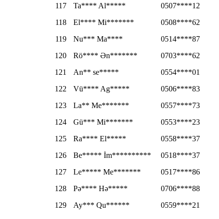
117
Ta**** Al*****
0507****12
118
El**** Mi*******
0508****62
119
Nu*** Ma****
0514****87
120
Rö**** Ən*******
0703****62
121
An** se*****
0554****01
122
Vü**** Ag*****
0506****83
123
La** Me*******
0557****73
124
Gü*** Mi*******
0553****23
125
Ra**** El*****
0558****37
126
Be***** İm**********
0518****37
127
Le***** Me*******
0517****86
128
Pə**** Hə*****
0706****88
129
Ay*** Qu******
0559****21