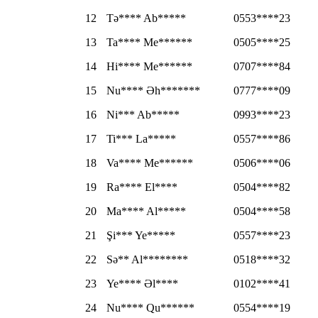
12
Tə**** Ab*****
0553****23
13
Ta**** Me******
0505****25
14
Hi**** Me******
0707****84
15
Nu**** Əh*******
0777****09
16
Ni*** Ab*****
0993****23
17
Ti*** La*****
0557****86
18
Va**** Me******
0506****06
19
Ra**** El****
0504****82
20
Ma**** Al*****
0504****58
21
Şi*** Ye*****
0557****23
22
Sə** Al********
0518****32
23
Ye**** Əl****
0102****41
24
Nu**** Qu******
0554****19