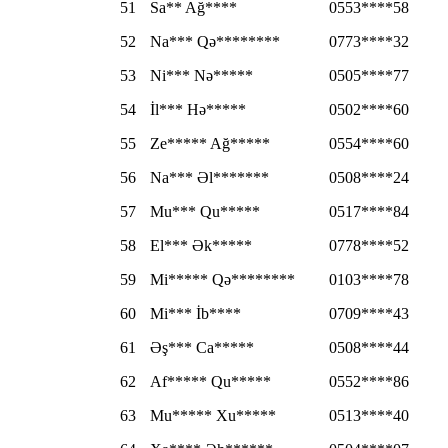
51
Sa** Ağ****
0553****58
52
Na*** Qə********
0773****32
53
Ni*** Nə*****
0505****77
54
İl*** Hə*****
0502****60
55
Ze***** Ağ*****
0554****60
56
Na*** Əl*******
0508****24
57
Mu*** Qu*****
0517****84
58
El*** Ək*****
0778****52
59
Mi***** Qə********
0103****78
60
Mi*** İb****
0709****43
61
Əş*** Ca*****
0508****44
62
Af***** Qu*****
0552****86
63
Mu***** Xu*****
0513****40