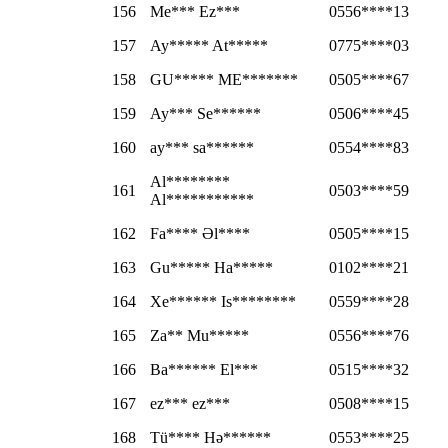
156
Me*** Ez***
0556****13
157
Ay***** At*****
0775****03
158
GU***** ME*******
0505****67
159
Ay*** Se******
0506****45
160
ay*** sa******
0554****83
Al********
161
0503****59
Al***********
162
Fa**** Əl****
0505****15
163
Gu***** Ha*****
0102****21
164
Xe****** Is********
0559****28
165
Za** Mu*****
0556****76
166
Ba****** El***
0515****32
167
ez*** ez***
0508****15
168
Tü**** Hə******
0553****25