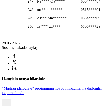
247
Ne**** Qa*****
0554****84
248
mu** hu******
0515****01
249
Al*** Mə*******
0554****09
250
zz**** zz****
0506****28
28.05.2026
Sosial şəbəkədə paylaş
Həmçinin oxuya bilərsiniz
“Mağaza idarəçiliyi” proqramının növbəti məzunlarına diplomlar
təqdim olundu