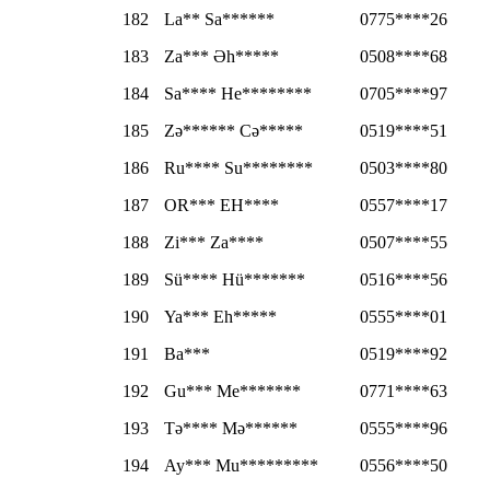
182
La** Sa******
0775****26
183
Za*** Əh*****
0508****68
184
Sa**** He********
0705****97
185
Zə****** Cə*****
0519****51
186
Ru**** Su********
0503****80
187
OR*** EH****
0557****17
188
Zi*** Za****
0507****55
189
Sü**** Hü*******
0516****56
190
Ya*** Eh*****
0555****01
191
Ba***
0519****92
192
Gu*** Me*******
0771****63
193
Tə**** Mə******
0555****96
194
Ay*** Mu*********
0556****50