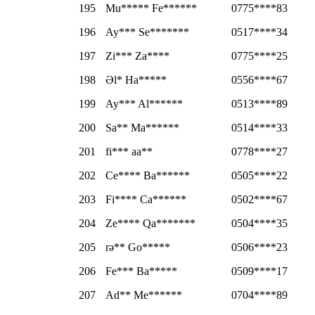
195
Mu***** Fe******
0775****83
196
Ay*** Se*******
0517****34
197
Zi*** Za****
0775****25
198
Əl* Ha*****
0556****67
199
Ay*** Al******
0513****89
200
Sa** Ma******
0514****33
201
fi*** aa**
0778****27
202
Ce**** Ba******
0505****22
203
Fi**** Ca******
0502****67
204
Ze**** Qa*******
0504****35
205
rə** Go*****
0506****23
206
Fe*** Ba*****
0509****17
207
Ad** Me******
0704****89