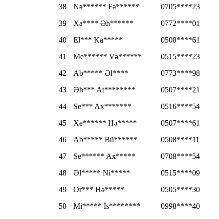
38
Nə****** Fə******
0705****23
39
Xa**** Əh******
0772****01
40
El*** Ka*****
0508****61
41
Me****** Və******
0515****23
42
Ab***** Əl****
0773****98
43
Əh*** At********
0507****21
44
Se*** Ax*******
0516****54
45
Xe****** Hə*****
0507****61
46
Ab***** Bü******
0508****11
47
Se****** Ax*****
0708****54
48
Əl***** Ni*****
0515****09
49
Or*** Hə*****
0505****30
50
Mi***** İs********
0998****40