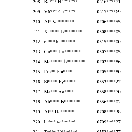
208
Rə*** Hü******
0516****71
209
Vü*** Cə*****
0515****69
210
Al* Va*******
0706****55
211
Xa**** Is********
0508****05
212
ra*** hu******
0515****00
213
Gu*** Hu*******
0507****05
214
Me***** İs********
0702****86
215
Em** Em****
0705****80
216
Si**** Ey*****
0553****27
217
Ma*** Ag****
0558****70
218
Ab**** Is*******
0556****02
219
Ai** Ha******
0708****38
220
he*** ve******
0709****27
221
To*** Hü******
0553****77