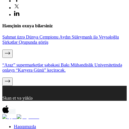
Həmçinin oxuya bilərsiniz
Şahmat üzrə Dünya Çempionu Aydın Süleymanlı ilə Veysəloğlu
Şirkətlər Qrupunda görüş
“Araz” supermarketlər şəbəkəsi Bakı Mühəndislik Universitetində
onlayn “Karyera Günü” keçirəcək.
Skan et və yüklə
Haqqımızda