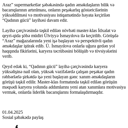
Araz” supermarketlər şəbəkəsində qadın əməkdaşların bilik və
bacarıqlarının artırılması, onların peşəkarlıq göstəricilərinin
yüksəldilməsi və motivasiyası istiqamətində həyata keçirilən
“Qadının gücü” layihəsi davam edir.
Layihə çərçivəsində təşkil edilən növbəti master-klas İdxalat və
qeyri-qida şöbə müdiri Ülviyyə İsmayılova ilə keçirilib. Görüşdə
“Araz” mağazalarında yeni işə başlayan və perspektivli qadın
əməkdaşlar iştirak edib. Ü. İsmayılova onlarla uğura gedən yol
haqqında fikirlərini, karyera təcrübəsini bölüşüb və tövsiyələrini
verib.
Qeyd edək ki, “Qadının gücü” layihə çərçivəsində karyera
yüksəlişinə nail olan, yüksək vəzifələrdə çalışan peşəkar qadın
rəhbərlərlə şirkətdə işə yeni başlayan gənc xanım əməkdaşların
görüşü təşkil edilir. Master-klas formatında təşkil edilən görüşün
məqsədi karyera yolunda addımlarını yeni atan xanımlara motivasiya
vermək, onlarda liderlik bacarıqlarını formalaşdırmaqdır.
01.04.2025
Sosial şəbəkədə paylaş