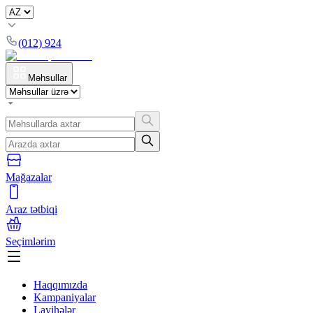
(012) 924
Məhsullar
Mağazalar
Araz tətbiqi
Seçimlərim
Haqqımızda
Kampaniyalar
Layihələr