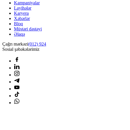
Kampaniyalar
Layihələr
Karyera
Xəbərlər
Bloq
Müştəri dəstəyi
Əlaqə
Çağrı mərkəzi
(012) 924
Sosial şəbəkələrimiz