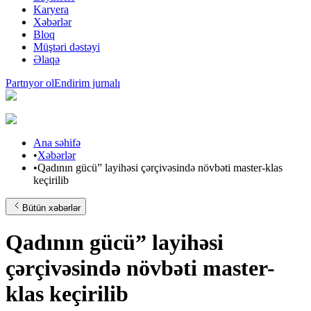
Karyera
Xəbərlər
Bloq
Müştəri dəstəyi
Əlaqə
Partnyor ol
Endirim jurnalı
Ana səhifə
•
Xəbərlər
•
Qadının gücü” layihəsi çərçivəsində növbəti master-klas
keçirilib
Bütün xəbərlər
Qadının gücü” layihəsi
çərçivəsində növbəti master-
klas keçirilib