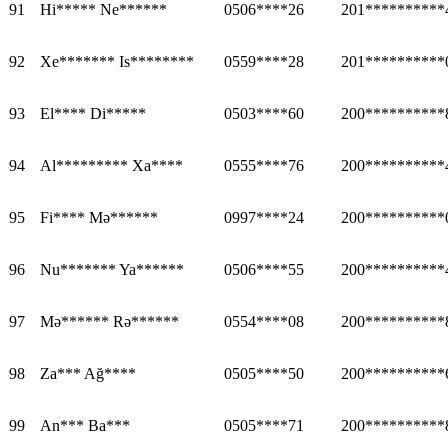
91
Hi***** Ne******
0506****26
201**********
92
Xe******* Is********
0559****28
201**********
93
El**** Di*****
0503****60
200**********
94
Al********* Xa****
0555****76
200**********
95
Fi**** Mə******
0997****24
200**********
96
Nu******* Ya******
0506****55
200**********
97
Mə****** Rə******
0554****08
200**********
98
Za*** Ağ****
0505****50
200**********
99
An*** Ba***
0505****71
200**********