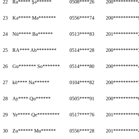
22
Ra***** Şə******
0508****26
200**********
23
Kə***** Mə*******
0556****74
200**********
24
Nü***** Ba******
0513****83
201**********
25
RA**** Ab********
0514****28
200**********
26
Gu******* So*******
0514****80
200**********
27
kö**** Na******
0104****82
200**********
28
Ay**** Qu******
0505****91
200**********
29
Ye***** Qe*********
0517****76
201**********
30
Zu****** Mu******
0556****28
201**********