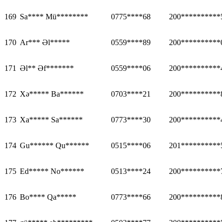
169
Sa**** Mü********
0775****68
200**********
170
Ar*** Əl*****
0559****89
200**********
171
Əl** Əf*******
0559****06
200**********
172
Xə***** Ba******
0703****21
200**********
173
Xa***** Sa******
0773****30
200**********
174
Gu****** Qu******
0515****06
201**********
175
Ed***** No******
0513****24
200**********
176
Bo**** Qa*****
0773****66
200**********