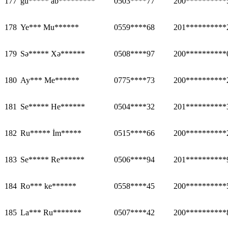
177
gü***** ab*********
0503****77
200**********
178
Ye*** Mu******
0559****68
201**********
179
Sə***** Xə******
0508****97
200**********
180
Ay*** Me******
0775****73
200**********
181
Se***** He******
0504****32
201**********
182
Ru***** İm*****
0515****66
200**********
183
Se***** Re******
0506****94
201**********
184
Ro*** ke******
0558****45
200**********
185
La*** Ru*******
0507****42
200**********