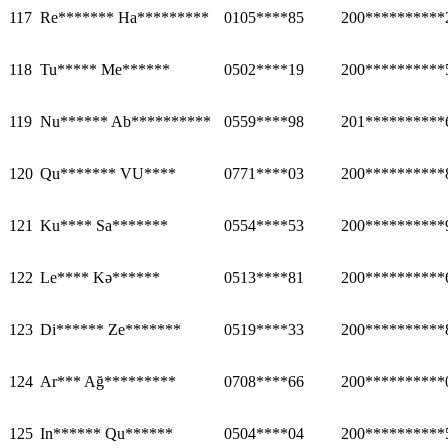
117
Re******* Ha*********
0105****85
200**********
118
Tu***** Me******
0502****19
200**********
119
Nu****** Ab**********
0559****98
201**********
120
Qu******* VU****
0771****03
200**********
121
Ku**** Sa*******
0554****53
200**********
122
Le**** Kə******
0513****81
200**********
123
Di****** Ze*******
0519****33
200**********
124
Ar*** Ağ*********
0708****66
200**********
125
In****** Qu******
0504****04
200**********