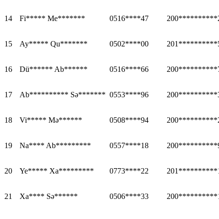
14
Fi***** Me*******
0516****47
200**********
15
Ay***** Qu*******
0502****00
201**********
16
Dü****** Ab******
0516****66
200**********
17
Ab********** Sə*******
0553****96
200**********
18
Vi***** Mə******
0508****94
200**********
19
Na**** Ab*********
0557****18
200**********
20
Ye***** Xa*********
0773****22
201**********
21
Xa**** Sə******
0506****33
200**********