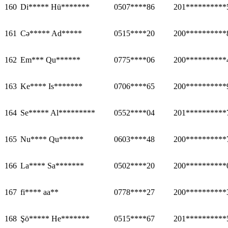
160
Di***** Hü*******
0507****86
201**********
161
Cə***** Ad*****
0515****20
200**********
162
Em*** Qu******
0775****06
200**********
163
Ke**** Is*******
0706****65
200**********
164
Se***** Al*********
0552****04
201**********
165
Nu**** Qu******
0603****48
200**********
166
La**** Sa*******
0502****20
200**********
167
fi**** aa**
0778****27
200**********
168
Şö***** He*******
0515****67
201**********