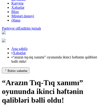
Karyera
Xəbərlər
Bloq
Müştəri dəstəyi
Əlaqə
Partnyor ol
Endirim jurnalı
Ana səhifə
•
Xəbərlər
•
“arazın tıq-tıq xanımı” oyununda ikinci həftənin qalibləri
bəlli oldu!
Bütün xəbərlər
“Arazın Tıq-Tıq xanımı”
oyununda ikinci həftənin
qalibləri bəlli oldu!