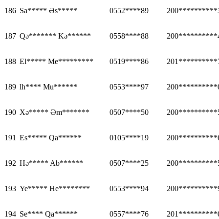
186
Sa***** Əs*****
0552****89
200**********
187
Qə******* Kə******
0558****88
200**********
188
El***** Me*********
0519****86
201**********
189
lh**** Mu******
0553****97
200**********
190
Xə***** Əm*******
0507****50
200**********
191
Es***** Qa******
0105****19
200**********
192
Hə***** Ab******
0507****25
200**********
193
Ye***** He********
0553****94
200**********
194
Se**** Qa******
0557****76
201**********