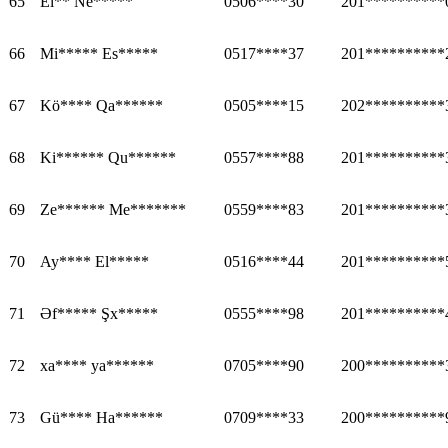
65
El** Ne*****
0506****30
201**********
66
Mi***** Es*****
0517****37
201**********
67
Kö**** Qa******
0505****15
202**********
68
Ki****** Qu******
0557****88
201**********
69
Ze****** Me*******
0559****83
201**********
70
Ay**** El*****
0516****44
201**********
71
Əf***** Şx*****
0555****98
201**********
72
xa**** ya******
0705****90
200**********
73
Gü**** Ha******
0709****33
200**********