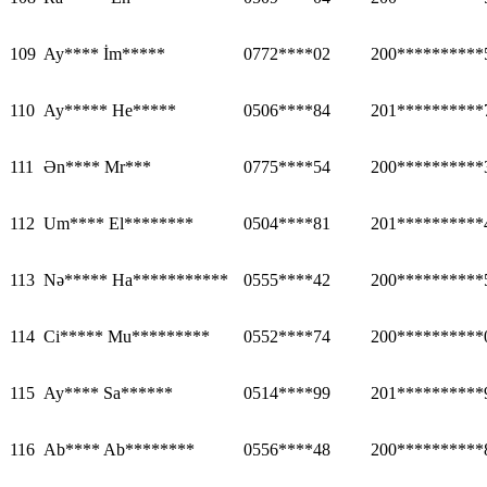
109
Ay**** İm*****
0772****02
200**********
110
Ay***** He*****
0506****84
201**********
111
Ən**** Mr***
0775****54
200**********
112
Um**** El********
0504****81
201**********
113
Nə***** Ha***********
0555****42
200**********
114
Ci***** Mu*********
0552****74
200**********
115
Ay**** Sa******
0514****99
201**********
116
Ab**** Ab********
0556****48
200**********