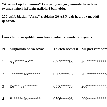
“Arazın Tıq-Tıq xanımı" kampaniyası çərçivəsində hazırlanan
oyunda ikinci həftənin qalibləri bəlli oldu.
250 qalib bizdən “Araz” tətbiqinə 20 AZN-dək hədiyyə məbləğ
qazandı.
İkinci həftənin qaliblərinin tam siyahısını sizinlə bölüşürük.
N
Müştərinin ad və soyadı
Telefon nömrəsi
Müştəri kart nöm
1
Ag***** Az**
0507****88
201**********
2
Ta***** Me******
0505****25
201**********
3
Re*** Sa*******
0556****78
200**********
4
Va***** Me******
0506****06
200**********