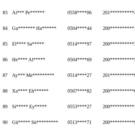
83
Ai*** Pe******
0558****06
201**********
84
Gu******* Ha******
0504****44
200**********
85
El**** Sa*****
0514****97
200**********
86
He**** Al*****
0504****69
200**********
87
Ay*** Me*********
0514****27
201**********
88
Xa**** Eh******
0507****82
200**********
89
Si***** Ey*****
0553****27
200**********
90
Gü***** Sü*********
0513****71
200**********