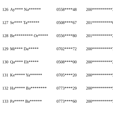
126
Ay**** Nə******
0558****48
200**********
127
Se**** Ta******
0508****67
201**********
128
Be********* Or*****
0556****80
201**********
129
Mi**** Da*****
0702****72
200**********
130
Qa**** Eh*****
0508****00
200**********
131
Ke***** Ya******
0705****20
200**********
132
Hə***** Bə********
0773****29
200**********
133
Pə***** Ba******
0773****60
200**********