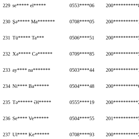
229
se***** el*****
0553****06
200**********
230
Şə***** Ma*******
0708****05
200**********
231
Tü***** Ta***
0506****51
200**********
232
Xə***** Cə******
0709****85
200**********
233
ay**** na*******
0503****44
200**********
234
Ni**** Ba******
0504****48
200**********
235
Tə****** Əl*****
0555****19
200**********
236
Se**** Ve******
0504****55
201**********
237
Ul**** Ke******
0708****93
200**********