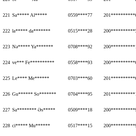
221
Sa***** Al*****
0559****77
201**********
222
la***** da*******
0515****28
200**********
223
Nə***** Ya*******
0708****92
200**********
224
ve*** Fe**********
0558****93
200**********
225
Le**** Me******
0703****60
201**********
226
Gu****** So*******
0704****95
201**********
227
Sa******** Əs*****
0509****18
200**********
228
ci***** Mu******
0517****15
200**********