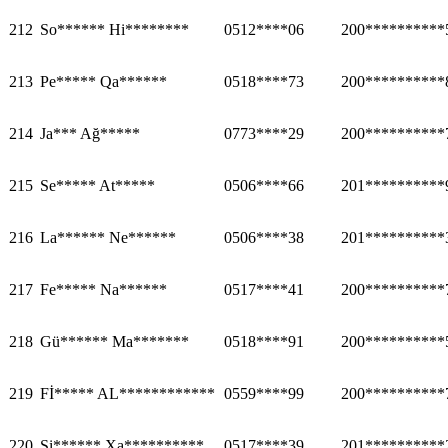
212
So****** Hi********
0512****06
200**********
213
Pe***** Qa******
0518****73
200**********
214
Ja*** Ağ*****
0773****29
200**********
215
Se***** At*****
0506****66
201**********
216
La****** Ne******
0506****38
201**********
217
Fe***** Na******
0517****41
200**********
218
Gü****** Ma*******
0518****91
200**********
219
Fİ***** AL************
0559****99
200**********
220
Si****** Xa**********
0517****39
201**********