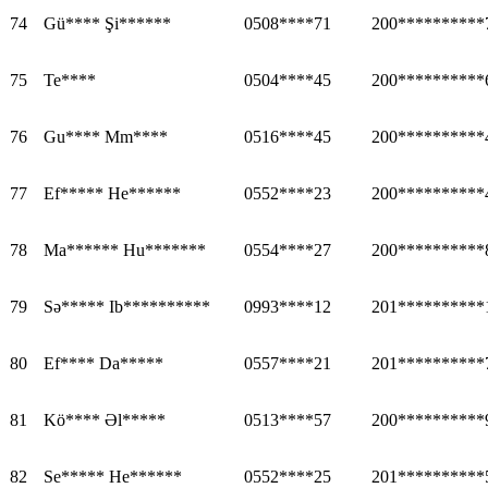
74
Gü**** Şi******
0508****71
200**********
75
Te****
0504****45
200**********
76
Gu**** Mm****
0516****45
200**********
77
Ef***** He******
0552****23
200**********
78
Ma****** Hu*******
0554****27
200**********
79
Sə***** Ib**********
0993****12
201**********
80
Ef**** Da*****
0557****21
201**********
81
Kö**** Əl*****
0513****57
200**********
82
Se***** He******
0552****25
201**********