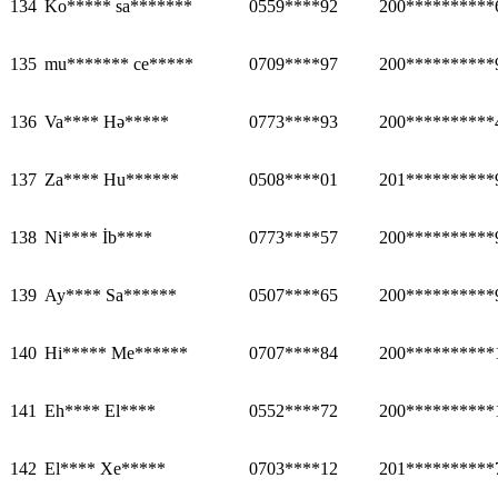
134
Ko***** sa*******
0559****92
200**********
135
mu******* ce*****
0709****97
200**********
136
Va**** Hə*****
0773****93
200**********
137
Za**** Hu******
0508****01
201**********
138
Ni**** İb****
0773****57
200**********
139
Ay**** Sa******
0507****65
200**********
140
Hi***** Me******
0707****84
200**********
141
Eh**** El****
0552****72
200**********
142
El**** Xe*****
0703****12
201**********