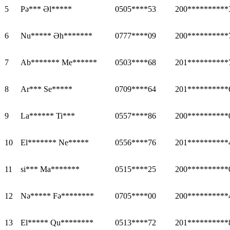
5
Pə*** Əl*****
0505****53
200**********
6
Nu***** Əh*******
0777****09
200**********
7
Ab******* Me******
0503****68
201**********
8
Ar*** Se*****
0709****64
201**********
9
La****** Ti***
0557****86
200**********
10
El******* Ne*****
0556****76
201**********
11
si*** Ma*******
0515****25
200**********
12
Nə***** Fə********
0705****00
200**********
13
El***** Qu********
0513****72
201**********