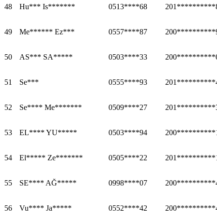
48
Hu*** Is*******
0513****68
201**********
49
Me****** Ez***
0557****87
200**********
50
AS*** SA*****
0503****33
200**********
51
Se***
0555****93
201**********
52
Se**** Me*******
0509****27
201**********
53
EL**** YU*****
0503****94
200**********
54
El***** Ze*******
0505****22
201**********
55
SE**** AĞ*****
0998****07
200**********
56
Vu**** Ja*****
0552****42
200**********