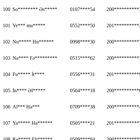
100
So******** Əs*****
0107****54
200**********
101
Ye*** mu*****
0552****50
201**********
102
Nu***** Hu******
0998****30
200**********
103
Na**** Fə*********
0515****62
200**********
104
Fu***** İt****
0556****31
201**********
105
İn**** Əl*****
0504****18
200**********
106
Al*** Hə***
0709****38
200**********
107
Ya***** Ha******
0505****21
201**********
108
Ra***** Eh******
0509****04
200**********