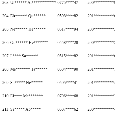
203
Ul****** Al************
0775****47
200**********
204
Eb****** Qu******
0508****82
201**********
205
Ne****** He******
0517****94
200**********
206
Gu****** He*******
0558****28
200**********
207
Il**** Sa******
0515****82
201**********
208
Me******* Ta******
0504****90
201**********
209
Su***** Ne******
0505****41
201**********
210
El**** Me*******
0706****68
201**********
211
Sa***** Ab*****
0507****62
200**********