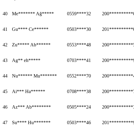
40
Me******* Ağ*****
0559****32
200**********
41
Gu**** Ce******
0503****30
201**********
42
Zu***** Ab******
0553****48
200**********
43
Ag** eh*****
0703****41
200**********
44
Nu****** Mu*******
0552****70
200**********
45
Ai*** Ha******
0708****38
200**********
46
Az*** Ab********
0505****24
200**********
47
Su**** Hu*******
0503****46
201**********