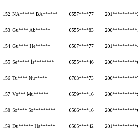
152
NA****** BA******
0557****77
201**********
153
Gu**** Ab******
0555****83
200**********
154
Gu**** He******
0507****77
201**********
155
Se***** İs********
0555****46
200**********
156
Tu**** Nu*****
0703****73
200**********
157
Və*** Mu******
0559****16
200**********
158
Sə**** Sə*********
0506****16
200**********
159
Du****** Ha******
0505****42
201**********