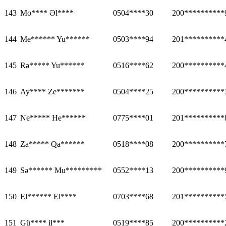
143
Mo**** Əl****
0504****30
200**********
144
Me****** Yu******
0503****94
201**********
145
Rə***** Yu******
0516****62
200**********
146
Ay**** Ze*******
0504****25
200**********
147
Ne***** He******
0775****01
201**********
148
Za***** Qa******
0518****08
200**********
149
Sə****** Mu*********
0552****13
200**********
150
El****** El****
0703****68
201**********
151
Gü**** il***
0519****85
200**********