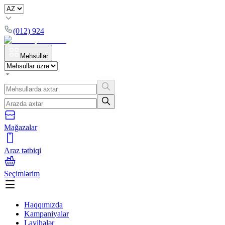
(012) 924
Məhsullar
Mağazalar
Araz tətbiqi
Seçimlərim
Haqqımızda
Kampaniyalar
Layihələr