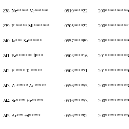
238
Ne***** Ve******
0519****22
200**********
239
El***** Mi*******
0705****22
200**********
240
Ja*** Sə******
0557****89
200**********
241
Fə******* İl***
0503****16
201**********
242
El**** Ta*****
0503****71
201**********
243
Ze***** Ad*****
0556****55
200**********
244
Se**** He*****
0516****53
200**********
245
Ar*** Əl*****
0556****92
200**********