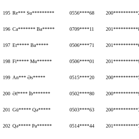
195
Re*** Su*********
0556****68
200**********
196
Ca******* Ba*****
0709****11
201**********
197
Et***** Ba*****
0506****71
201**********
198
Fi***** Mu******
0506****01
201**********
199
An*** Əs*****
0515****20
200**********
200
Əf**** İb*******
0502****80
200**********
201
Gü***** Qə*****
0503****63
200**********
202
Qə***** Pa******
0514****44
201**********