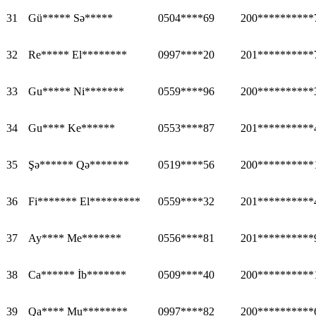
31
Gü***** Sə*****
0504****69
200**********
32
Re***** El********
0997****20
201**********
33
Gu***** Ni*******
0559****96
200**********
34
Gu**** Ke******
0553****87
201**********
35
Şə****** Qə*******
0519****56
200**********
36
Fi******* El*********
0559****32
201**********
37
Ay**** Me*******
0556****81
201**********
38
Ca****** İb*******
0509****40
200**********
39
Qa**** Mu********
0997****82
200**********