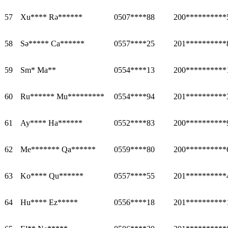
57
Xu**** Rə******
0507****88
200**********
58
Sə***** Ca******
0557****25
201**********
59
Sm* Ma**
0554****13
200**********
60
Ru****** Mu*********
0554****94
201**********
61
Ay**** Ha******
0552****83
200**********
62
Me******* Qa******
0559****80
200**********
63
Ko**** Qu******
0557****55
201**********
64
Hu**** Ez*****
0556****18
201**********