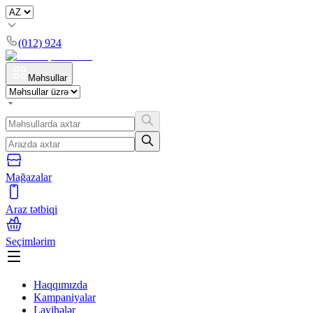
(012) 924
Məhsullar
Mağazalar
Araz tətbiqi
Seçimlərim
Haqqımızda
Kampaniyalar
Layihələr