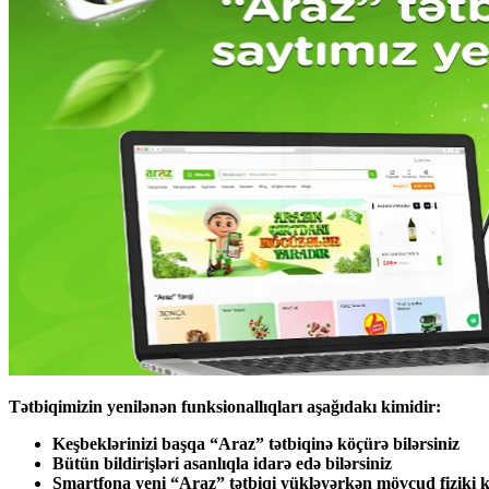
Tətbiqimizin yenilənən funksionallıqları aşağıdakı kimidir:
Keşbeklərinizi başqa “Araz” tətbiqinə köçürə bilərsiniz
Bütün bildirişləri asanlıqla idarə edə bilərsiniz
Smartfona yeni “Araz” tətbiqi yükləyərkən mövcud fiziki kar