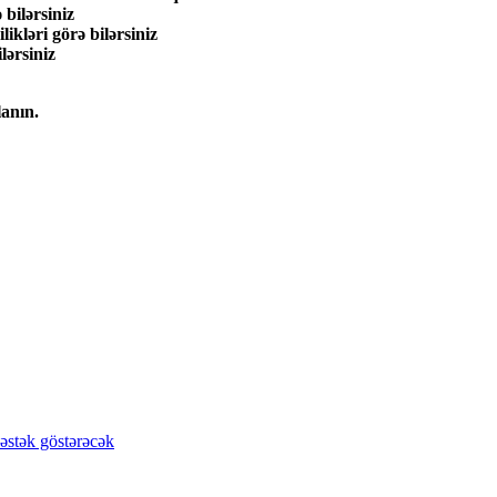
 bilərsiniz
ikləri görə bilərsiniz
lərsiniz
lanın.
əstək göstərəcək