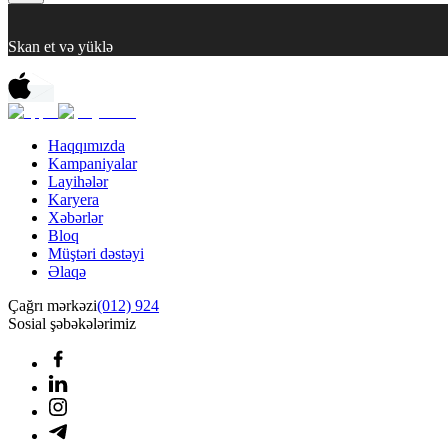
Skan et və yüklə
Haqqımızda
Kampaniyalar
Layihələr
Karyera
Xəbərlər
Bloq
Müştəri dəstəyi
Əlaqə
Çağrı mərkəzi
(012) 924
Sosial şəbəkələrimiz