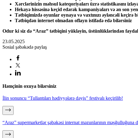
Xərclərinizin məhsul kateqoriyaları üzrə statistikasını izləyə
Hekayə hissəsinə keçid edərək kampaniyaları və ən son yenil
Tətbiqimizdə oyunlar oynaya və vaxtınızı əyləncəli keçirə bi
Tətbiqdən internet olmadan oflayn istifadə edə bilərsiniz
Odur ki siz də “Araz” tətbiqini yükləyin, üstünlüklərindən fayda
23.05.2025
Sosial şəbəkədə paylaş
Həmçinin oxuya bilərsiniz
İlin sonuncu “Tullantıları hədiyyələrə dəyiş” festivalı keçirilib!
“Araz” supermarketlər şəbəkəsi internat məzunlarının məşğulluğuna d