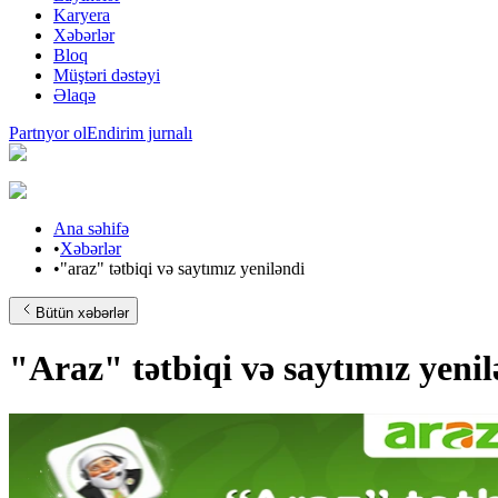
Karyera
Xəbərlər
Bloq
Müştəri dəstəyi
Əlaqə
Partnyor ol
Endirim jurnalı
Ana səhifə
•
Xəbərlər
•
"araz" tətbiqi və saytımız yeniləndi
Bütün xəbərlər
"Araz" tətbiqi və saytımız yenil