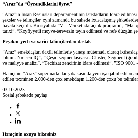
“Araz”da “Öyrəndiklərini öyrət”
“Araz”ın İnsan Resursları departamentinin İstedadların İdarə edilməsi
şəxslər və təlimçilər, eyni zamanda bu sahədə ixtisaslaşmış şirkətlərdə
həyata keçirilir. Bu siyahıda “V – Market idarəçilik proqramı”, “Mal q
tarixi”, “Keyfiyyətli meyvə-tərəvəzin təyin edilməsi və rəfə düzgün 
Peşəkar yerli və xarici təlimçilərdən dəstək
“Araz” əməkdaşları daxili təlimlərlə yanaşı mütəmadi olaraq ixtisaslaşmı
təlimi - Nielsen İQ”, “Çeşid seqmentasiyası - Cluster, Segment (good-b
və maliyyə analizi”, “Təchizat zəncirinin idarə edilməsi”, "ISO 9001
Həmçinin “Araz” supermarketlər şəbəkəsində yeni işə qəbul edilən əmək
edilən təxminən 2.000-dən çox əməkdaşın 1.200-dən çoxu bu təlimlər
03.10.2023
Sosial şəbəkədə paylaş
Həmçinin oxuya bilərsiniz