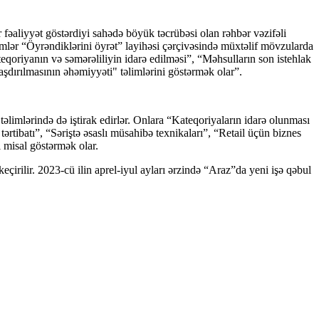
fəaliyyət göstərdiyi sahədə böyük təcrübəsi olan rəhbər vəzifəli
əlimlər “Öyrəndiklərini öyrət” layihəsi çərçivəsində müxtəlif mövzularda
eqoriyanın və səmərəliliyin idarə edilməsi”, “Məhsulların son istehlak
laşdırılmasının əhəmiyyəti" təlimlərini göstərmək olar”.
 təlimlərində də iştirak edirlər. Onlara “Kateqoriyaların idarə olunması
ərtibatı”, “Səriştə əsaslı müsahibə texnikaları”, “Retail üçün biznes
ri misal göstərmək olar.
irilir. 2023-cü ilin aprel-iyul ayları ərzində “Araz”da yeni işə qəbul