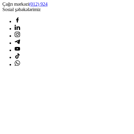
Çağrı mərkəzi
(012) 924
Sosial şəbəkələrimiz
Ana səhifə