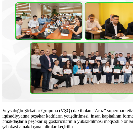
Veysəloğlu Şirkətlər Qrupuna (VŞQ) daxil olan “Araz” supermarketlər 
iqtisadiyyatına peşəkar kadrların yetişdirilməsi, insan kapitalının fo
əməkdaşların peşəkarlıq göstəricilərinin yüksəldilməsi məqsədilə onlar
şəbəkəsi əməkdaşına təlimlər keçirilib.