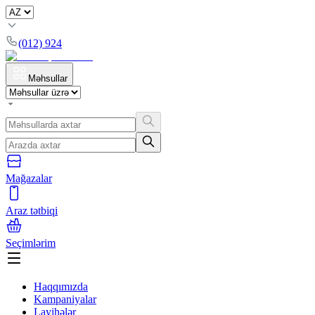
(012) 924
Məhsullar
Mağazalar
Araz tətbiqi
Seçimlərim
Haqqımızda
Kampaniyalar
Layihələr