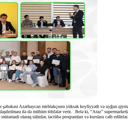
şəbəkəsi Azərbaycan istehlakçısını yüksək keyfiyyətli və uyğun qiymətli
rmalaşdırılması ilə də mühüm töhfələr verir. Belə ki, “Araz” supermarket
 mütəmadi olaraq təlimlər, təcrübə proqramları və kurslara cəlb edilirlə