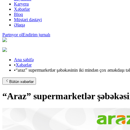
Karyera
Xəbərlər
Bloq
Müştəri dəstəyi
Əlaqə
Partnyor ol
Endirim jurnalı
Ana səhifə
•
Xəbərlər
•
“araz” supermarketlər şəbəkəsinin iki mindən çox əməkdaşı tə
Bütün xəbərlər
“Araz” supermarketlər şəbəkəsi