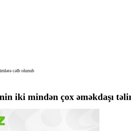
limlərə cəlb olunub
nin iki mindən çox əməkdaşı təli