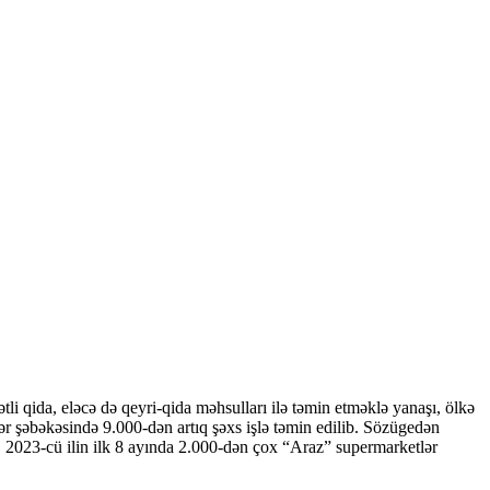
 qida, eləcə də qeyri-qida məhsulları ilə təmin etməklə yanaşı, ölkə
lər şəbəkəsində 9.000-dən artıq şəxs işlə təmin edilib. Sözügedən
r. 2023-cü ilin ilk 8 ayında 2.000-dən çox “Araz” supermarketlər