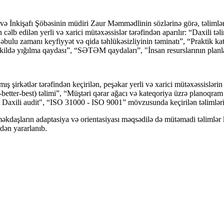
 və İnkişafı Şöbəsinin müdiri Zaur Məmmədlinin sözlərinə görə, təlimlər 
n cəlb edilən yerli və xarici mütəxəssislər tərəfindən aparılır: “Daxili t
əbulu zamanı keyfiyyət və qida təhlükəsizliyinin təminatı”, “Praktik kat
şəkildə yığılma qaydası”, “SƏTƏM qaydaları”, "İnsan resurslarının plan
ş şirkətlər tərəfindən keçirilən, peşəkar yerli və xarici mütəxəssislərin
etter-best) təlimi”, “Müştəri qərar ağacı və kateqoriya üzrə planoqram t
 - Daxili audit", “ISO 31000 - ISO 9001” mövzusunda keçirilən təlimlə
daşların adaptasiya və orientasiyası məqsədilə də mütəmadi təlimlər keç
dən yararlanıb.