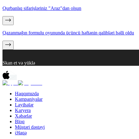
Qurbanlıq sifarişləriniz "Araz"dan olsun
Qazanmağın formulu oyununda üçüncü həftənin qalibləri bəlli oldu
Skan et və yüklə
Haqqımızda
Kampaniyalar
Layihələr
Karyera
Xəbərlər
Bloq
Müştəri dəstəyi
Əlaqə