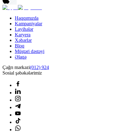
Haqqımızda
Kampaniyalar
Layihələr
Karyera
Xəbərlər
Bloq
Müştəri dəstəyi
Əlaqə
Çağrı mərkəzi
(012) 924
Sosial şəbəkələrimiz