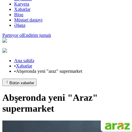
Karyera
Xəbərlər
Bloq
Müştəri dəstəyi
Əlaqə
Partnyor ol
Endirim jurnalı
Ana səhifə
•
Xəbərlər
•
Abşeronda yeni "araz" supermarket
Bütün xəbərlər
Abşeronda yeni "Araz"
supermarket