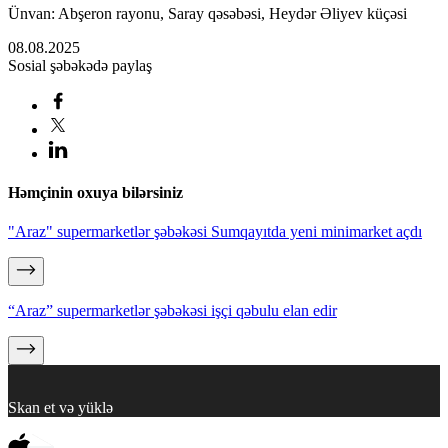
Ünvan: Abşeron rayonu, Saray qəsəbəsi, Heydər Əliyev küçəsi
08.08.2025
Sosial şəbəkədə paylaş
Həmçinin oxuya bilərsiniz
"Araz" supermarketlər şəbəkəsi Sumqayıtda yeni minimarket açdı
“Araz” supermarketlər şəbəkəsi işçi qəbulu elan edir
Skan et və yüklə