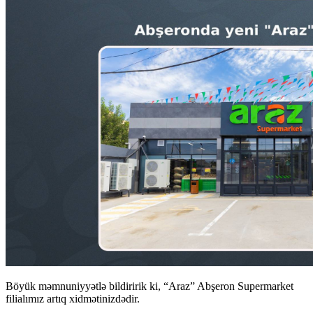
Böyük məmnuniyyətlə bildiririk ki, “Araz” Abşeron Supermarket
filialımız artıq xidmətinizdədir.