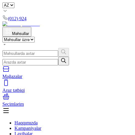
(012) 924
Məhsullar
Mağazalar
Araz tətbiqi
Seçimlərim
Haqqımızda
Kampaniyalar
Layihələr