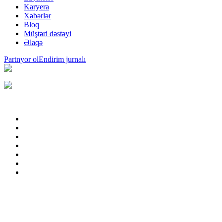
Karyera
Xəbərlər
Bloq
Müştəri dəstəyi
Əlaqə
Partnyor ol
Endirim jurnalı