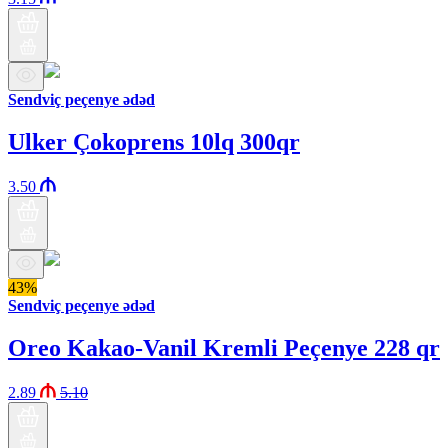
Sendviç peçenye ədəd
Ulker Çokoprens 10lq 300qr
3.50
43%
Sendviç peçenye ədəd
Oreo Kakao-Vanil Kremli Peçenye 228 qr
2.89
5.10