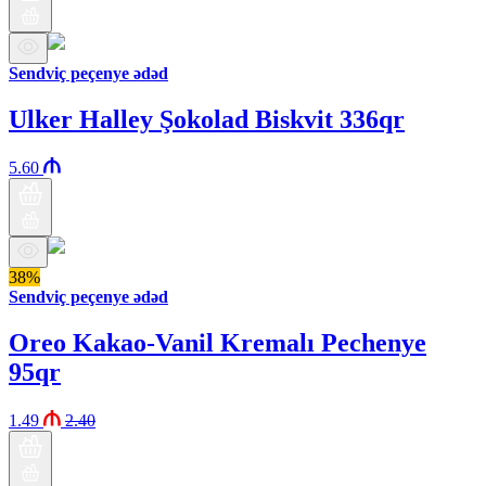
Sendviç peçenye ədəd
Ulker Halley Şokolad Biskvit 336qr
5.60
38%
Sendviç peçenye ədəd
Oreo Kakao-Vanil Kremalı Pechenye
95qr
1.49
2.40