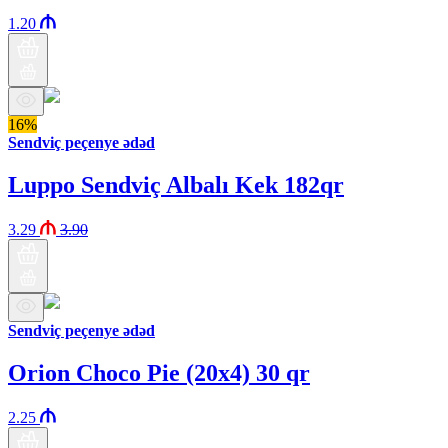
1.20
16%
Sendviç peçenye ədəd
Luppo Sendviç Albalı Kek 182qr
3.29
3.90
Sendviç peçenye ədəd
Orion Choco Pie (20x4) 30 qr
2.25