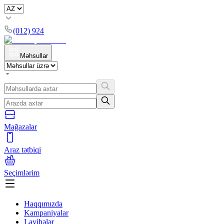
(012) 924
Məhsullar
Mağazalar
Araz tətbiqi
Seçimlərim
Haqqımızda
Kampaniyalar
Layihələr