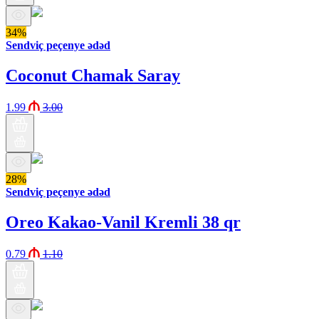
34%
Sendviç peçenye ədəd
Coconut Chamak Saray
1.99
3.00
28%
Sendviç peçenye ədəd
Oreo Kakao-Vanil Kremli 38 qr
0.79
1.10