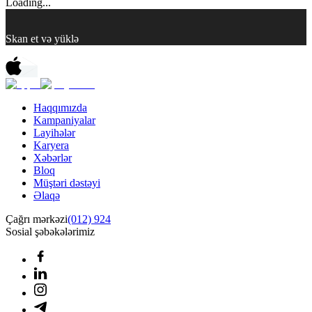
Loading...
Skan et və yüklə
Haqqımızda
Kampaniyalar
Layihələr
Karyera
Xəbərlər
Bloq
Müştəri dəstəyi
Əlaqə
Çağrı mərkəzi
(012) 924
Sosial şəbəkələrimiz