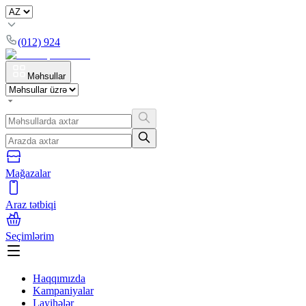
(012) 924
Məhsullar
Mağazalar
Araz tətbiqi
Seçimlərim
Haqqımızda
Kampaniyalar
Layihələr