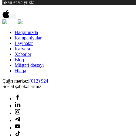
Skan et və yüklə
Haqqımızda
Kampaniyalar
Layihələr
Karyera
Xəbərlər
Bloq
Müştəri dəstəyi
Əlaqə
Çağrı mərkəzi
(012) 924
Sosial şəbəkələrimiz