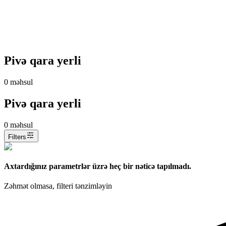
Pivə qara yerli
0
məhsul
Pivə qara yerli
0
məhsul
Filters
Axtardığınız parametrlər üzrə heç bir nəticə tapılmadı.
Zəhmət olmasa, filteri tənzimləyin