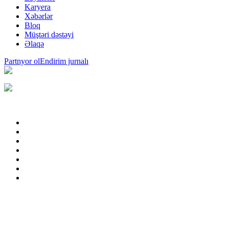
Karyera
Xəbərlər
Bloq
Müştəri dəstəyi
Əlaqə
Partnyor ol
Endirim jurnalı