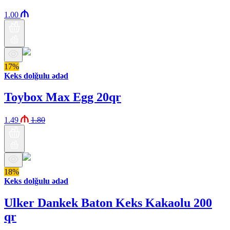
1.00
17%
Keks dolğulu ədəd
Toybox Max Egg 20qr
1.49
1.80
18%
Keks dolğulu ədəd
Ulker Dankek Baton Keks Kakaolu 200
qr