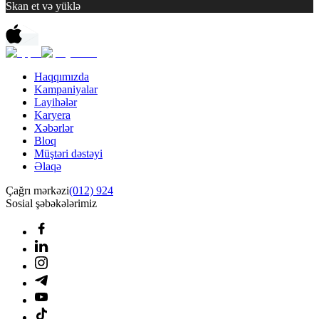
Skan et və yüklə
Haqqımızda
Kampaniyalar
Layihələr
Karyera
Xəbərlər
Bloq
Müştəri dəstəyi
Əlaqə
Çağrı mərkəzi
(012) 924
Sosial şəbəkələrimiz