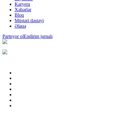
Karyera
Xəbərlər
Bloq
Müştəri dəstəyi
Əlaqə
Partnyor ol
Endirim jurnalı