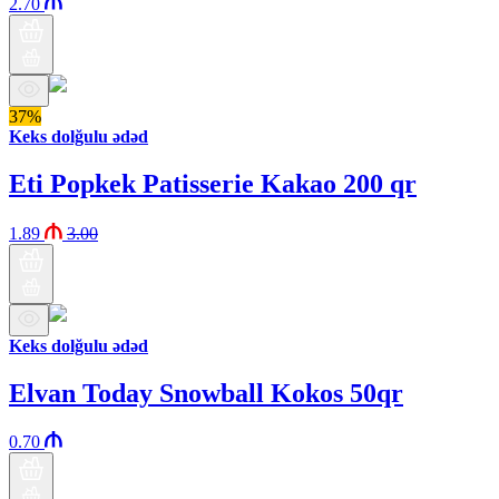
2.70
37%
Keks dolğulu ədəd
Eti Popkek Patisserie Kakao 200 qr
1.89
3.00
Keks dolğulu ədəd
Elvan Today Snowball Kokos 50qr
0.70