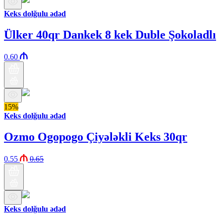
Keks dolğulu ədəd
Ülker 40qr Dankek 8 kek Duble Şokoladlı
0.60
15%
Keks dolğulu ədəd
Ozmo Ogopogo Çiyələkli Keks 30qr
0.55
0.65
Keks dolğulu ədəd