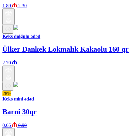
1.89
2.30
Keks dolğulu ədəd
Ülker Dankek Lokmalık Kakaolu 160 qr
2.70
28%
Keks mini ədəd
Barni 30qr
0.65
0.90