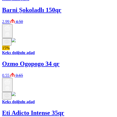
Barni Şokoladlı 150qr
2.99
4.50
15%
Keks dolğulu ədəd
Ozmo Ogopogo 34 qr
0.55
0.65
Keks dolğulu ədəd
Eti Adicto Intense 35qr