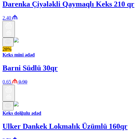
Darenka Çiyələkli Qaymaqlı Keks 210 qr
2.40
28%
Keks mini ədəd
Barni Südlü 30qr
0.65
0.90
Keks dolğulu ədəd
Ulker Dankek Lokmalık Üzümlü 160qr