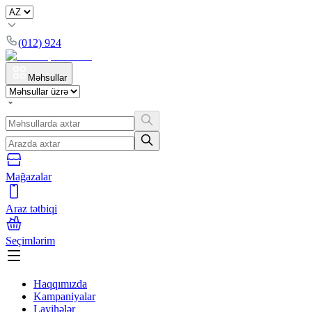
(012) 924
Məhsullar
Mağazalar
Araz tətbiqi
Seçimlərim
Haqqımızda
Kampaniyalar
Layihələr