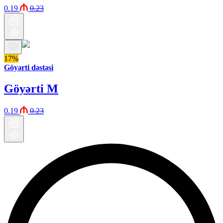
0.19
0.23
17%
Göyərti dəstəsi
Göyərti M
0.19
0.23