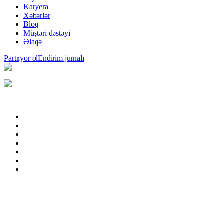
Karyera
Xəbərlər
Bloq
Müştəri dəstəyi
Əlaqə
Partnyor ol
Endirim jurnalı