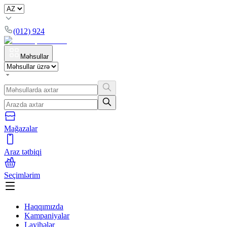
(012) 924
Məhsullar
Mağazalar
Araz tətbiqi
Seçimlərim
Haqqımızda
Kampaniyalar
Layihələr