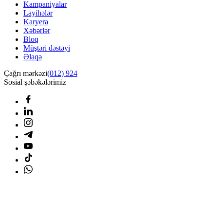
Kampaniyalar
Layihələr
Karyera
Xəbərlər
Bloq
Müştəri dəstəyi
Əlaqə
Çağrı mərkəzi
(012) 924
Sosial şəbəkələrimiz