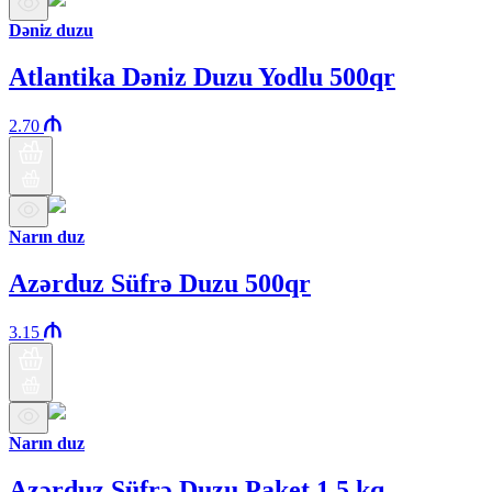
Dəniz duzu
Atlantika Dəniz Duzu Yodlu 500qr
2.70
Narın duz
Azərduz Süfrə Duzu 500qr
3.15
Narın duz
Azərduz Süfrə Duzu Paket 1.5 kq