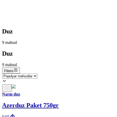
Duz
9
məhsul
Duz
9
məhsul
Filters
Narın duz
Azerduz Paket 750gr
0.65