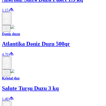
1.15
Dəniz duzu
Atlantika Dəniz Duzu 500qr
4.70
Kristal duz
Salute Turşu Duzu 3 kq
1.40