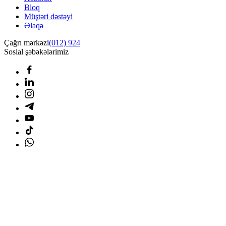
Bloq
Müştəri dəstəyi
Əlaqə
Çağrı mərkəzi
(012) 924
Sosial şəbəkələrimiz