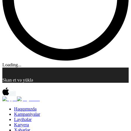
Loading...
Skan et və yüklə
Haqqımızda
Kampaniyalar
Layihələr
Karyera
Xəbərlər