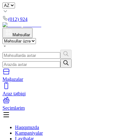
(012) 924
Məhsullar
Mağazalar
Araz tətbiqi
Seçimlərim
Haqqımızda
Kampaniyalar
Layihələr