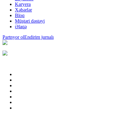
Karyera
Xəbərlər
Bloq
Müştəri dəstəyi
Əlaqə
Partnyor ol
Endirim jurnalı