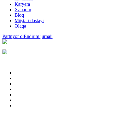
Karyera
Xəbərlər
Bloq
Müştəri dəstəyi
Əlaqə
Partnyor ol
Endirim jurnalı