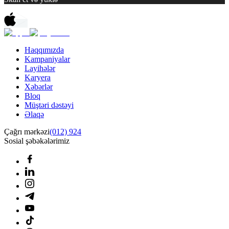
Haqqımızda
Kampaniyalar
Layihələr
Karyera
Xəbərlər
Bloq
Müştəri dəstəyi
Əlaqə
Çağrı mərkəzi
(012) 924
Sosial şəbəkələrimiz