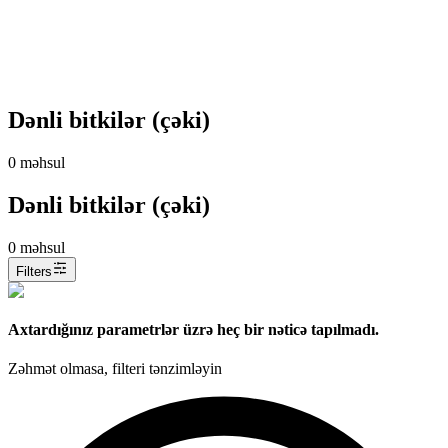
Dənli bitkilər (çəki)
0
məhsul
Dənli bitkilər (çəki)
0
məhsul
Filters
Axtardığınız parametrlər üzrə heç bir nəticə tapılmadı.
Zəhmət olmasa, filteri tənzimləyin