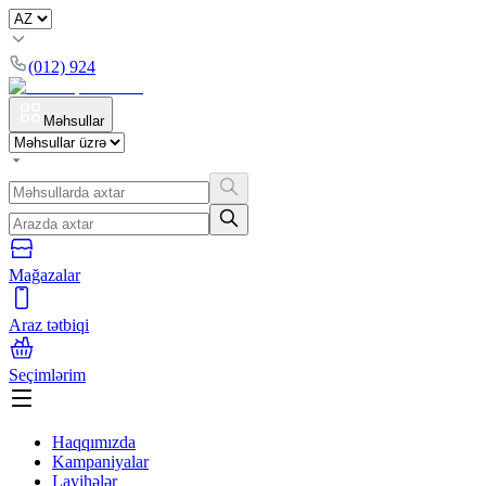
(012) 924
Məhsullar
Mağazalar
Araz tətbiqi
Seçimlərim
Haqqımızda
Kampaniyalar
Layihələr