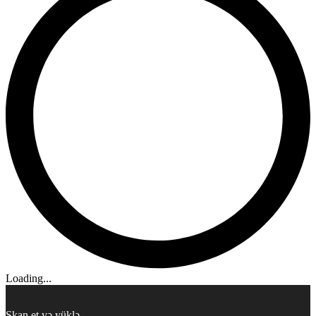
Loading...
Skan et və yüklə