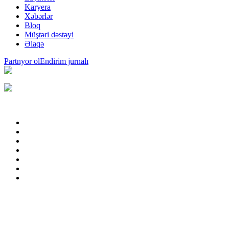
Karyera
Xəbərlər
Bloq
Müştəri dəstəyi
Əlaqə
Partnyor ol
Endirim jurnalı