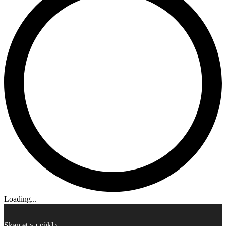
Loading...
Skan et və yüklə