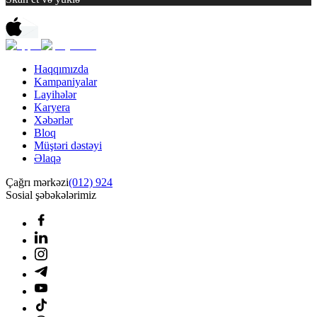
Haqqımızda
Kampaniyalar
Layihələr
Karyera
Xəbərlər
Bloq
Müştəri dəstəyi
Əlaqə
Çağrı mərkəzi
(012) 924
Sosial şəbəkələrimiz