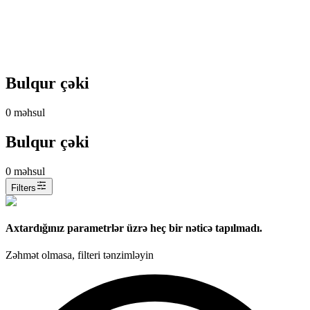
Bulqur çəki
0
məhsul
Bulqur çəki
0
məhsul
Filters
Axtardığınız parametrlər üzrə heç bir nəticə tapılmadı.
Zəhmət olmasa, filteri tənzimləyin