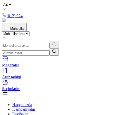
(012) 924
Məhsullar
Mağazalar
Araz tətbiqi
Seçimlərim
Haqqımızda
Kampaniyalar
Layihələr