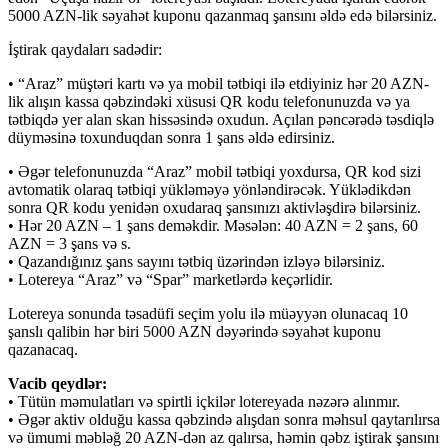
5000 AZN-lik səyahət kuponu qazanmaq şansını əldə edə bilərsiniz.
İştirak qaydaları sadədir:
• “Araz” müştəri kartı və ya mobil tətbiqi ilə etdiyiniz hər 20 AZN-
lik alışın kassa qəbzindəki xüsusi QR kodu telefonunuzda və ya
tətbiqdə yer alan skan hissəsində oxudun. Açılan pəncərədə təsdiqlə
düyməsinə toxunduqdan sonra 1 şans əldə edirsiniz.
• Əgər telefonunuzda “Araz” mobil tətbiqi yoxdursa, QR kod sizi
avtomatik olaraq tətbiqi yükləməyə yönləndirəcək. Yüklədikdən
sonra QR kodu yenidən oxudaraq şansınızı aktivləşdirə bilərsiniz.
• Hər 20 AZN – 1 şans deməkdir. Məsələn: 40 AZN = 2 şans, 60
AZN = 3 şans və s.
• Qazandığınız şans sayını tətbiq üzərindən izləyə bilərsiniz.
• Lotereya “Araz” və “Spar” marketlərdə keçərlidir.
Lotereya sonunda təsadüfi seçim yolu ilə müəyyən olunacaq 10
şanslı qalibin hər biri 5000 AZN dəyərində səyahət kuponu
qazanacaq.
Vacib qeydlər:
• Tütün məmulatları və spirtli içkilər lotereyada nəzərə alınmır.
• Əgər aktiv olduğu kassa qəbzində alışdan sonra məhsul qaytarılırsa
və ümumi məbləğ 20 AZN-dən az qalırsa, həmin qəbz iştirak şansını