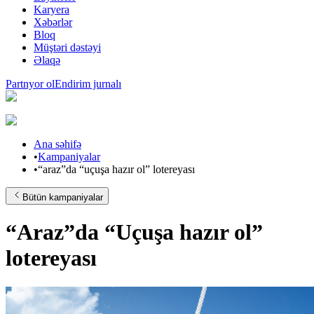
Karyera
Xəbərlər
Bloq
Müştəri dəstəyi
Əlaqə
Partnyor ol
Endirim jurnalı
Ana səhifə
•
Kampaniyalar
•
“araz”da “uçuşa hazır ol” lotereyası
Bütün kampaniyalar
“Araz”da “Uçuşa hazır ol”
lotereyası