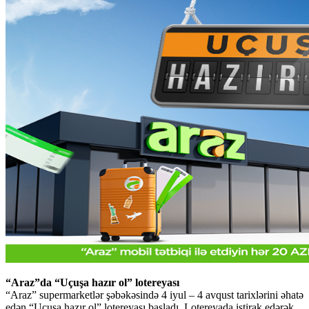
“Araz”da “Uçuşa hazır ol” lotereyası
“Araz” supermarketlər şəbəkəsində 4 iyul – 4 avqust tarixlərini əhatə
edən “Uçuşa hazır ol” lotereyası başladı. Lotereyada iştirak edərək