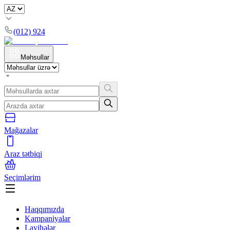
(012) 924
Məhsullar
Mağazalar
Araz tətbiqi
Seçimlərim
Haqqımızda
Kampaniyalar
Layihələr