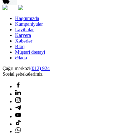
Haqqımızda
Kampaniyalar
Layihələr
Karyera
Xəbərlər
Bloq
Müştəri dəstəyi
Əlaqə
Çağrı mərkəzi
(012) 924
Sosial şəbəkələrimiz