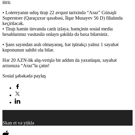
itirir.
• Lotereyanın uduş tirajı 22 avqust tarixində “Araz” Günəşli
Superstore (Qaraçuxur qəsəbəsi, İlqar Musayev 56 D) filialında
keçiriləcək.
• Tirajı həmin ünvanda canlı izləyə, həmçinin sosial media
hesablarımız vasitəsilə onlayn şəkildə də baxa bilərsiniz.
• Şans sayından asılı olmayaraq, hər iştirakçı yalnız 1 səyahət
kuponunun sahibi ola bilər.
Hər 20 AZN-lik alış-verişlə bir addım da yaxınlaşın, səyahət
arzunuza “Araz”la çatın!
Sosial şəbəkədə paylaş
Skan et və yüklə