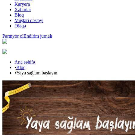
Karyera
Xəbərlər
Bloq
Müştəri dəstəyi
Əlaqə
Partnyor ol
Endirim jurnalı
Ana səhifə
•
Bloq
•
Yaya sağlam başlayın