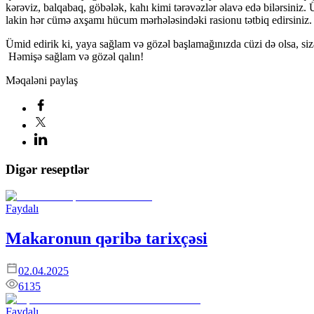
kərəviz, balqabaq, göbələk, kahı kimi tərəvəzlər əlavə edə bilərsiniz
lakin hər cümə axşamı hücum mərhələsindəki rasionu tətbiq edirsiniz. D
Ümid edirik ki, yaya sağlam və gözəl başlamağınızda cüzi də olsa, si
Həmişə sağlam və gözəl qalın!
Məqaləni paylaş
Digər reseptlər
Faydalı
Makaronun qəribə tarixçəsi
02.04.2025
6135
Faydalı