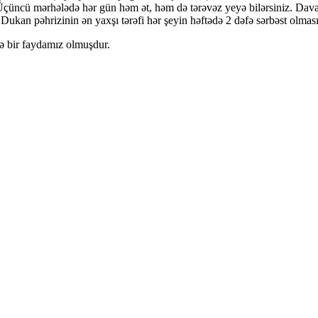
. Üçüncü mərhələdə hər gün həm ət, həm də tərəvəz yeyə bilərsiniz. Dava
ukan pəhrizinin ən yaxşı tərəfi hər şeyin həftədə 2 dəfə sərbəst olması
zə bir faydamız olmuşdur.