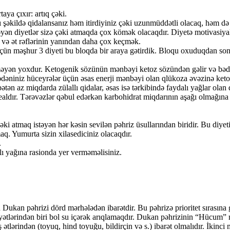
aya çıxır: artıq çəki.
ı şəkildə qidalansanız həm itirdiyiniz çəki uzunmüddətli olacaq, həm d
ən diyetlər sizə çəki atmaqda çox kömək olacaqdır. Diyetə motivasiyalı
 və ət rəflərinin yanından daha çox keçmək.
q üçün məşhur 3 diyeti bu bloqda bir araya gətirdik. Bloqu oxuduqdan s
məyən yoxdur. Ketogenik sözünün mənbəyi ketoz sözündən gəlir və bədən
ədəniniz hüceyrələr üçün əsas enerji mənbəyi olan qlükoza əvəzinə keto
ətən az miqdarda zülallı qidalar, əsas isə tərkibində faydalı yağlar olan
aldır. Tərəvəzlər qəbul edərkən karbohidrat miqdarının aşağı olmağına d
əki atmaq istəyən hər kəsin sevilən pəhriz üsullarından biridir. Bu diy
. Yumurta sizin xilasediciniz olacaqdır.
.
lı yağına rasionda yer verməməlisiniz.
n Dukan pəhrizi dörd mərhələdən ibarətdir. Bu pəhrizə prioritet sırası
ətlərindən biri bol su içərək arıqlamaqdır. Dukan pəhrizinin “Hücum” m
ətlərindən (toyuq, hind toyuğu, bildirçin və s.) ibarət olmalıdır. İkinci