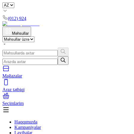
(012) 924
Məhsullar
Mağazalar
Araz tətbiqi
Seçimlərim
Haqqımızda
Kampaniyalar
Layihələr