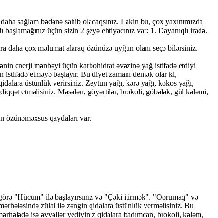
ə daha sağlam bədənə sahib olacaqsınız. Lakin bu, çox yaxınımızda
 başlamağınız üçün sizin 2 şeyə ehtiyacınız var: 1. Dayanıqlı iradə.
onra daha çox məlumat alaraq özünüzə uyğun olanı seçə bilərsiniz.
in enerji mənbəyi üçün karbohidrat əvəzinə yağ istifadə etdiyi
n istifadə etməyə başlayır. Bu diyet zamanı demək olar ki,
 qidalara üstünlük verirsiniz. Zeytun yağı, kərə yağı, kokos yağı,
iqqət etməlisiniz. Məsələn, göyərtilər, brokoli, göbələk, gül kələmi,
etin özünəməxsus qaydaları var.
na görə "Hücum" ilə başlayırsınız və "Çəki itirmək", "Qorumaq" və
ərhələsində zülal ilə zəngin qidalara üstünlük verməlisiniz. Bu
 mərhələdə isə əvvəllər yediyiniz qidalara badımcan, brokoli, kələm,