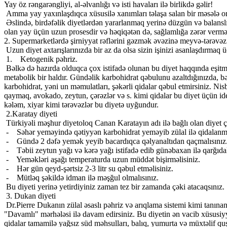
Yay öz rəngarəngliyi, al-əlvanlığı və isti havaları ilə birlikdə gəlir!
Amma yay yaxınlaşdıqca xüsusilə xanımları təlaşa salan bir məsələ ort
Əslində, birdəfəlik diyetlərdən yararlanmaq yerinə düzgün və balansl
olan yay üçün uzun prosesdir və həqiqətən də, sağlamlığa zərər verməy
2. Supermarketlərdə şirniyyat rəflərini gəzmək əvəzinə meyvə-tərəvəz
Uzun diyet axtarışlarınızda bir az da olsa sizin işinizi asanlaşdırma
1. Ketogenik pəhriz.
Bəlkə də hazırda olduqca çox istifadə olunan bu diyet haqqında eşit
metabolik bir haldır. Gündəlik karbohidrat qəbulunu azaltdığınızda, b
karbohidrat, yəni un məmulatları, şəkərli qidalar qəbul etmirsiniz. Nisb
qaymaq, avokado, zeytun, çərəzlər və s. kimi qidalar bu diyet üçün ide
kələm, xiyar kimi tərəvəzlər bu diyetə uyğundur.
2.Karatay diyeti
Türkiyəli məşhur diyetoloq Canan Karatayın adı ilə bağlı olan diyet ç
- Səhər yeməyində qətiyyən karbohidrat yeməyib zülal ilə qidalanmaq
- Gündə 2 dəfə yemək yeyib bacardıqca qəlyanaltıdan qaçmalısınız
- Təbii zeytun yağı və kərə yağı istifadə edib günəbaxan ilə qarğıda
- Yeməkləri aşağı temperaturda uzun müddət bişirməlisiniz.
- Hər gün qeyd-şərtsiz 2-3 litr su qəbul etməlisiniz.
- Mütləq şəkildə idman ilə məşğul olmalısınız.
Bu diyeti yerinə yetirdiyiniz zaman tez bir zamanda çəki atacaqsınız.
3. Dukan diyeti
Dr.Pierre Dukanın zülal əsaslı pəhriz və arıqlama sistemi kimi tanına
"Davamlı" mərhələsi ilə davam edirsiniz. Bu diyetin ən vacib xüsusiyy
qidalar tamamilə yağsız süd məhsulları, balıq, yumurta və müxtəlif quş 