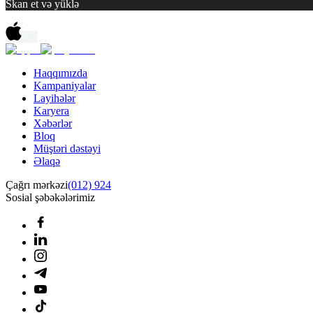
Skan et və yüklə
Haqqımızda
Kampaniyalar
Layihələr
Karyera
Xəbərlər
Bloq
Müştəri dəstəyi
Əlaqə
Çağrı mərkəzi
(012) 924
Sosial şəbəkələrimiz