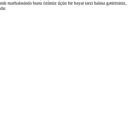
mlı mərhələsində bunu özünüz üçün bir həyat tərzi halına gətirirsiniz,
dır.