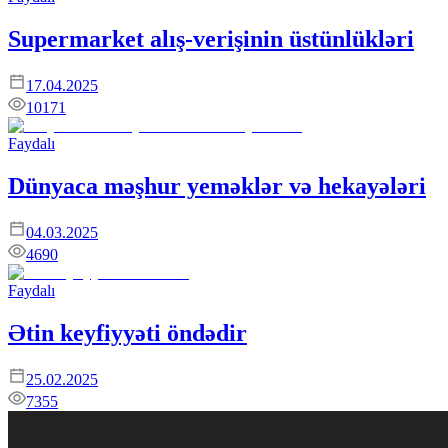
Supermarket alış-verişinin üstünlükləri
17.04.2025
10171
Faydalı
Dünyaca məşhur yeməklər və hekayələri
04.03.2025
4690
Faydalı
Ətin keyfiyyəti öndədir
25.02.2025
7355