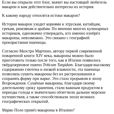
Если вы открыли этот блог, значит вы настоящий любитель
макарон и вам действительно интересна их история.
К какому народу относятся истоки макарон?
История макарон уходит корнями к этрускам, китайцам,
грекам, римлянам и арабам. По мнению многих кулинарных
историков, однозначно утверждать, кто именно изобрёл
макароны, невозможно. Это связано с географией
произрастания пшеницы.
Согласно Маэстро Мартино, автору первой современной
поваренной книги XIV века, макароны можно было
приготовить только после того, как в Италии появилось
твёрдозерновое пшено
Triticum Turgidum
. Благодаря высокому
содержанию глютена и низкой влажности, эта пшеница
позволяла сушить макароны без их растрескивания и
сохранять форму при варке. Это стало прорывом в эпоху
Возрождения. Сушёные макароны, благодаря своему
длительному сроку хранения, стали важным продуктом в
периоды голода и значительно облегчили дальние морские
путешествия, а также способствовали эпохе великих
географических открытий.
Марко Поло привёз макароны в Италию?