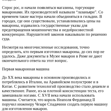
Спрос рос, и начали появляться магазины, торгующие
макаронами. Их производителей называли “лазаньяри”. Со
временем такие мастера начали объединяться в гильдии. В
городах, где они существовали, устанавливались цены на
макароны, издавались государственные указы для
предотвращения мошенничества и недобросовестной
конкуренции. Нарушителей законов наказывали по решению
суда.
Несмотря на многочисленные исследования, точно
определить, кто первым изготовил макароны, до сих пор не
удалось. Даже документы в Музее макарон в Риме не дают
окончательного ответа на этот вопрос.
Первая макаронная машина
До XX века макароны в основном производились и
потреблялись в Италии, на Аравийском полуострове и в
Китае. С развитием технологий производство стало дешевле и
качественнее. Ранее, из-за плотной консистенции теста, его
замешивали ногами. С XVII века начали использовать
машины. Считается, что король Неаполя Фердинанд II
поручил инженеру Чезаре Спадачини создать первую машину
для изготовления макарон.