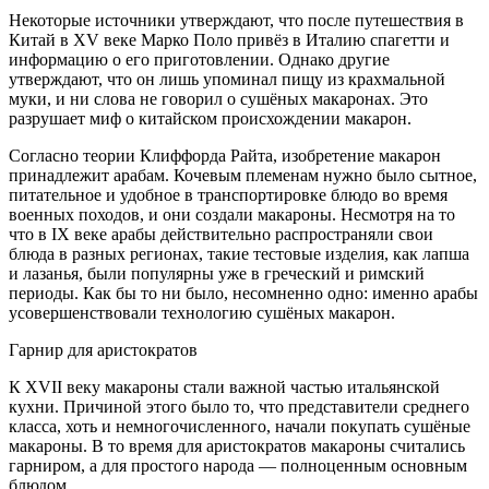
Некоторые источники утверждают, что после путешествия в
Китай в XV веке Марко Поло привёз в Италию спагетти и
информацию о его приготовлении. Однако другие
утверждают, что он лишь упоминал пищу из крахмальной
муки, и ни слова не говорил о сушёных макаронах. Это
разрушает миф о китайском происхождении макарон.
Согласно теории Клиффорда Райта, изобретение макарон
принадлежит арабам. Кочевым племенам нужно было сытное,
питательное и удобное в транспортировке блюдо во время
военных походов, и они создали макароны. Несмотря на то
что в IX веке арабы действительно распространяли свои
блюда в разных регионах, такие тестовые изделия, как лапша
и лазанья, были популярны уже в греческий и римский
периоды. Как бы то ни было, несомненно одно: именно арабы
усовершенствовали технологию сушёных макарон.
Гарнир для аристократов
К XVII веку макароны стали важной частью итальянской
кухни. Причиной этого было то, что представители среднего
класса, хоть и немногочисленного, начали покупать сушёные
макароны. В то время для аристократов макароны считались
гарниром, а для простого народа — полноценным основным
блюдом.